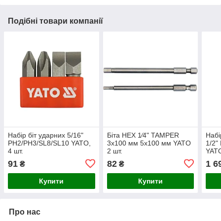
Подібні товари компанії
Набір біт ударних 5/16"
Біта HEX 1⁄4" TAMPER
Набі
PH2/PH3/SL8/SL10 YATO,
3х100 мм 5х100 мм YATO
1/2
4 шт.
2 шт.
YATO
91
82
1 6
₴
₴
Купити
Купити
Про нас