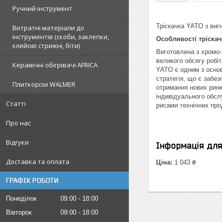
Ручний інструмент
Тріскачка YATO з вигн
Витратні матеріали до
інструментів (скоби, заклепки,
Особливості тріскачк
клейові стрижні, біти)
Виготовлена з хромо-
великого обсягу робі
Керамічні обігрівачі AFRICA
YATO є одним з основ
стратегія, що є забез
Плиткорізи WALMER
отримання нових ринкі
індивідуального обсл
Статті
рисами технічних про
Про нас
Відгуки
Інформація дл
Доставка та оплата
Ціна:
1 043 ₴
ГРАФІК РОБОТИ
Понеділок
09:00
18:00
Вівторок
09:00
18:00