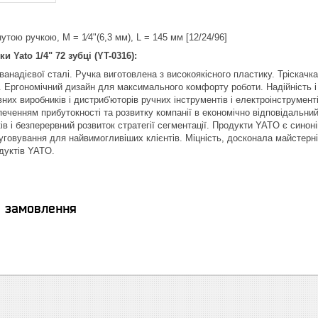
утою ручкою, M = 1⁄4"(6,3 мм), L = 145 мм [12/24/96]
и Yato 1/4" 72 зубці (YT-0316):
ванадієвої сталі. Ручка виготовлена з високоякісного пластику. Тріскачк
т. Ергономічний дизайн для максимального комфорту роботи. Надійність 
них виробників і дистриб'юторів ручних інструментів і електроінструмен
печенням прибутокності та розвитку компанії в економічно відповідальний
в і безперервний розвиток стратегії сегментації. Продукти YATO є синон
уговування для найвимогливіших клієнтів. Міцність, досконала майстерніс
дуктів YATO.
я замовлення