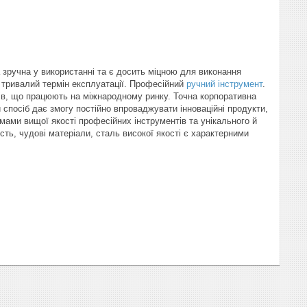
а зручна у використанні та є досить міцною для виконання
і тривалий термін експлуатації. Професійний
ручний інструмент
.
тів, що працюють на міжнародному ринку. Точна корпоративна
 спосіб дає змогу постійно впроваджувати інноваційні продукти,
імами вищої якості професійних інструментів та унікального й
ть, чудові матеріали, сталь високої якості є характерними