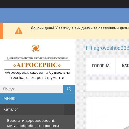
Добрий день! У зв'язку з вихідними та святковими дням
agrovoshod33
ГОЛОВНА
КАТ
«Агросервіс»: садова та будівельна
техніка, електроінструменти
Каталог
Верстати деревообробні,
металообробні, торцювальні