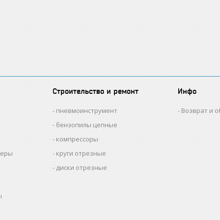
Строительство и ремонт
Инфо
пневмоинструмент
Возврат и 
бензопилы цепные
компрессоры
меры
круги отрезные
диски отрезные
ы