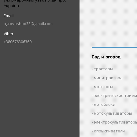
ул.Ярмарочный узвоз,8, Дніпро,
Україна
agrovoshod33@gmail.com
+380676306360
Сад и огород
тракторы
минитрактора
мотокосы
электрические трим
мотоблоки
мотокультиваторы
электрокультиватор
опрыскиватели