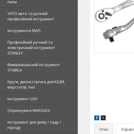
пили
YATO авто та ручний
професійний інструмент
Інструменти NWS
Професійний ручний та
електричний інструмент
STANLEY
Вимірювальний інструмент
STABILA
Круги, диски,стрічка для КШМ,
верстатів, пил
Інструмент USH
Оприскувачі MAROLEX
Інструмент для дому / саду /
городу
Опис
Харак