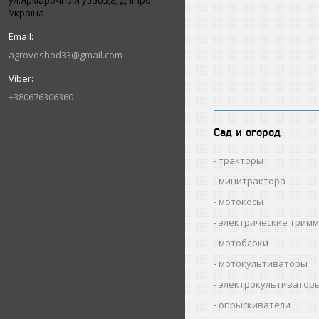
ул.Ярмарочный узвоз,8, Дніпро,
Україна
agrovoshod33@gmail.com
+380676306360
Сад и огород
тракторы
минитрактора
мотокосы
электрические трим
мотоблоки
мотокультиваторы
электрокультиватор
опрыскиватели