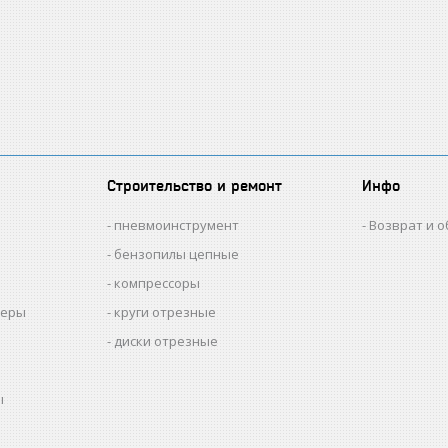
Строительство и ремонт
Инфо
пневмоинструмент
Возврат и 
бензопилы цепные
компрессоры
меры
круги отрезные
диски отрезные
ы