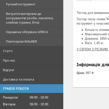
Ручний інструмент
Тестер для вимірюван
Витратні матеріали до
інструментів (скоби, заклепки,
Тестер тиску оливи
Y
клейові стрижні, біти)
інструмент у пластик
Кількість елемен
Керамічні обігрівачі AFRICA
Максимальний ти
Довжина: 1850 
Плиткорізи WALMER
Вага: 1,45 кг.
У СВ'ЯЗИ З РЕЗКИ
Статті
Про нас
Інформація дл
Відгуки
Ціна:
997 ₴
Доставка та оплата
ГРАФІК РОБОТИ
Понеділок
09:00
18:00
Вівторок
09:00
18:00