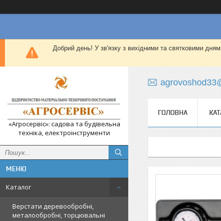
Добрий день! У зв'язку з вихідними та святковими дням
agrovoshod33
ГОЛОВНА
КАТ
«Агросервіс»: садова та будівельна
техніка, електроінструменти
Каталог
Верстати деревообробні,
металообробні, торцювальні