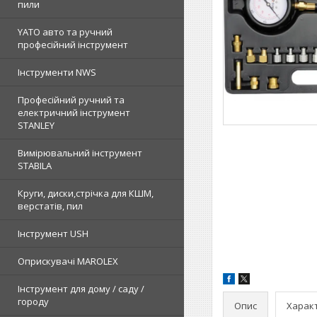
пили
YATO авто та ручний
професійний інструмент
Інструменти NWS
Професійний ручний та
електричний інструмент
STANLEY
Вимірювальний інструмент
STABILA
Круги, диски,стрічка для КШМ,
верстатів, пил
Інструмент USH
Оприскувачі MAROLEX
Інструмент для дому / саду /
городу
Опис
Харак