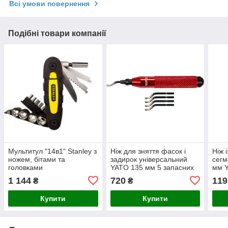
Всі умови повернення
Подібні товари компанії
Мультитул "14в1" Stanley з
Ніж для зняття фасок і
Ніж 
ножем, бітами та
задирок універсальний
сегм
головками
YATO 135 мм 5 запасних
мм 
лез
корп
1 144
720
119
₴
₴
Купити
Купити