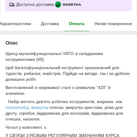
Доступна доставка
Характеристики
Доставка
Оплата
Умови повернення
Опис
Щипці мультифункціональні YATO зі складаними
інструментами [48]
Цей багатофункціональний інструмент призначений для
туристів, рибалок, майстрів. Підійде на виїзди, так і за дрібних
домашніх робіт.
Виготовлений із неіржавкої сталі з символом "420" й
алюмінію.
Набір містить дев'ять робочих інструментів, зокрема: ніж,
плоскогубці
,
викрутка
плоска, викрутка хрестова, різак для
дроту, скребок, відкривачка для консервів, відкривачка для
пляшок, напилок.
Чохол у комплекті: є.
У СВ'ЯЗИ З РЕЗКИМ РЕГУЛЯРНИМ ЗМЕНІННЯМ КУРСА