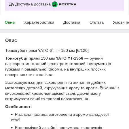
Доступна доставка
Опис
Характеристики
Доставка
Оплата
Умови п
Опис
Тонкогубці прямі YATO 6", l = 150 мм [6/120]
Тонкогубці прямі 150 мм YATO YT-1956
— ручний
слюсарно-монтажний і електромонтажний інструмент із
губками пірамідальної форми, на внутрішніх плоских
поверхнях яких є насічка.
Застосовуються для захоплення та згинання дрібних
металевих деталей, скручування дроту та дротів. Виконані з
високоякісної хромо-ванадієвої сталі, даючи змогу
витримувати важкі та тривалі навантаження.
Особливості
Різальна частина виготовлена з хромо-ванадієвої
сталі
Ергономічний дизайн і продумана конструкція