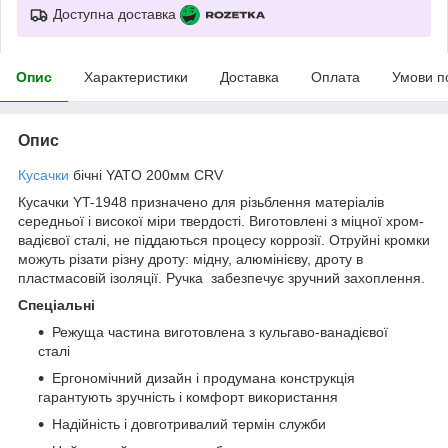
Доступна доставка
Опис
Характеристики
Доставка
Оплата
Умови п
Опис
Кусачки
бічні YATO 200мм CRV
Кусачки YT-1948 призначено для різьблення матеріалів
середньої і високої міри твердості. Виготовлені з міцної хром-
вадієвої сталі, не піддаються процесу коррозії. Отруйні кромки
можуть різати різну дроту: мідну, алюмінієву, дроту в
пластмасовій ізоляції. Ручка забезпечує зручний захоплення.
Спеціальні
Режуща частина виготовлена з кульгаво-ванадієвої
сталі
Ергономічний дизайн і продумана конструкція
гарантують зручність і комфорт використання
Надійність і довготривалий термін служби