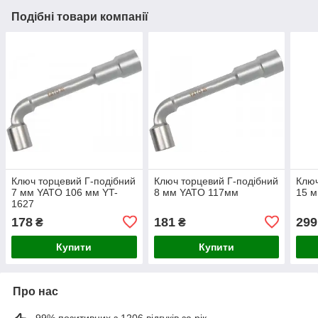
Подібні товари компанії
Ключ торцевий Г-подібний
Ключ торцевий Г-подібний
Ключ
7 мм YATO 106 мм YT-
8 мм YATO 117мм
15 м
1627
178
181
299
₴
₴
Купити
Купити
Про нас
99% позитивних з 1206 відгуків за рік