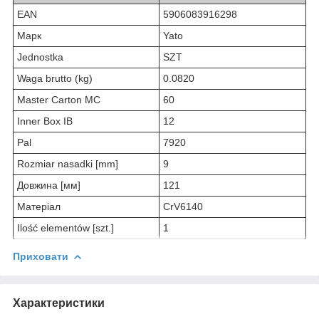
EAN
5906083916298
Марк
Yato
Jednostka
SZT
Waga brutto (kg)
0.0820
Master Carton MC
60
Inner Box IB
12
Pal
7920
Rozmiar nasadki [mm]
9
Довжина [мм]
121
Матеріал
CrV6140
Ilość elementów [szt.]
1
Приховати
Характеристики