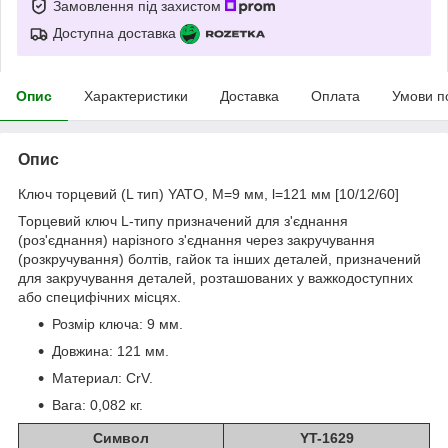
Замовлення під захистом
Доступна доставка
Опис
Характеристики
Доставка
Оплата
Умови п
Опис
Ключ торцевий (L тип) YATO, М=9 мм, l=121 мм [10/12/60]
Торцевий ключ L-типу призначений для з'єднання
(роз'єднання) нарізного з'єднання через закручування
(розкручування) болтів, гайок та інших деталей, призначений
для закручування деталей, розташованих у важкодоступних
або специфічних місцях.
Розмір ключа: 9 мм.
Довжина: 121 мм.
Материал: CrV.
Вага: 0,082 кг.
Символ
YT-1629