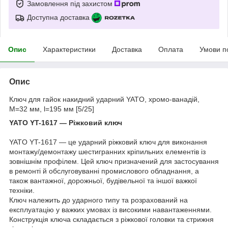
Замовлення під захистом
Доступна доставка
Опис
Характеристики
Доставка
Оплата
Умови п
Опис
Ключ для гайок накидний ударний YATO, хромо-ванадій,
М=32 мм, l=195 мм [5/25]
YATO YT-1617 — Ріжковий ключ
YATO YT-1617 — це ударний ріжковий ключ для виконання
монтажу/демонтажу шестигранних кріпильних елементів із
зовнішнім профілем. Цей ключ призначений для застосування
в ремонті й обслуговуванні промислового обладнання, а
також вантажної, дорожньої, будівельної та іншої важкої
техніки.
Ключ належить до ударного типу та розрахований на
експлуатацію у важких умовах із високими навантаженнями.
Конструкція ключа складається з ріжкової головки та стрижня