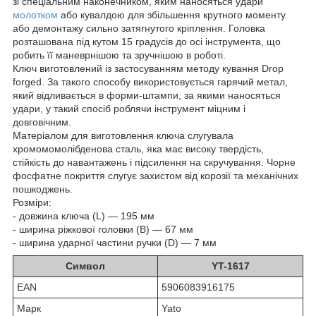
зі спеціальним наконечником, яким наносяться удари
молотком
або кувалдою для збільшення крутного моменту
або демонтажу сильно затягнутого кріплення. Головка
розташована під кутом 15 градусів до осі інструмента, що
робить її маневрнішою та зручнішою в роботі.
Ключ виготовлений із застосуванням методу кування Drop
forged. За такого способу використовується гарячий метал,
який відливається в форми-штампи, за якими наносяться
удари, у такий спосіб роблячи інструмент міцним і
довговічним.
Матеріалом для виготовлення ключа слугувала
хромомомолібденова сталь, яка має високу твердість,
стійкість до навантажень і підсилення на скручування. Чорне
фосфатне покриття слугує захистом від корозії та механічних
пошкоджень.
Розміри:
- довжина ключа (L) — 195 мм
- ширина ріжкової головки (B) — 67 мм
- ширина ударної частини ручки (D) — 7 мм
Символ
YT-1617
EAN
5906083916175
Марк
Yato