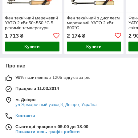
Фен технічний мережевий
Фен технічний з дисплеєм
Фен-
YATO 2 кВт 50~550 °C 5
мережевий YATO 2 кВт
YATO
режимів температури
600°C
світ
1 713
2 174
2 9
₴
₴
Купити
Купити
Про нас
99% позитивних з 1205 відгуків за рік
Працює з 11.03.2014
м. Дніпро
ул.Ярмарочный узвоз,8, Дніпро, Україна
Контакти
Сьогодні працює з 09:00 до 18:00
Показати весь графік роботи