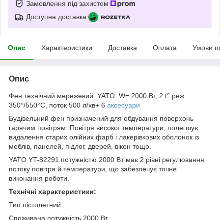
Замовлення під захистом
Доступна доставка
Опис
Характеристики
Доставка
Оплата
Умови п
Опис
Фен технічний мережевий YATO. W= 2000 Вт, 2 t°.реж:
350°/550°C, поток 500 л/хв+ 6
аксесуари
Будівельний фен призначений для обдування поверхонь
гарячим повітрям. Повітря високої температури, полегшує
видалення старих олійних фарб і лакерівкових оболонок із
меблів, панелей, підлог, дверей, вікон тощо.
YATO YT-82291 потужністю 2000 Вт має 2 рівні регулювання
потоку повітря й температури, що забезпечує точне
виконання роботи.
Технічні характеристики:
Тип пістолетний
Споживана потужність 2000 Вт