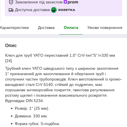
Замовлення під захистом
Доступна доставка
Характеристики
Доставка
Оплата
Умови повернення
Опис
Ключ для труб YATO переставний 1,0" CrV-тип"S" l=330 мм
[24]
Трубний ключ YATO шведського типу з шириною захоплення
1" призначений для захоплювання й обертання труб і
сполучних частин трубопроводів. Ключ виготовлений із хромо-
ванадієвої сталі CrV 6140, стійкий до подряпин, має
порошкове антикорозійне покриття, гвинтове регулювання
роз'єму щелеп і позначення максимального розкриття.
Відповідає DIN 5234.
Розмір: 1" (25 мм).
Довжина: 330 мм.
Форма губок: S-подібна.