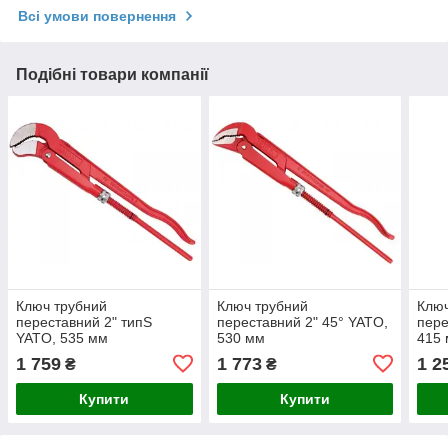
Всі умови повернення
Подібні товари компанії
Ключ трубний
Ключ трубний
Ключ
переставний 2" типS
переставний 2" 45° YATO,
пере
YATO, 535 мм
530 мм
415
1 759
1 773
1 2
₴
₴
Купити
Купити