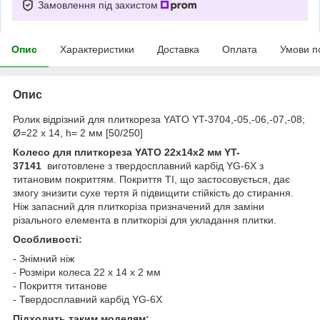
Замовлення під захистом
Опис
Характеристики
Доставка
Оплата
Умови п
Опис
Ролик відрізний для плиткореза YATO YT-3704,-05,-06,-07,-08;
Ø=22 х 14, h= 2 мм [50/250]
Колесо для плиткореза YATO 22х14х2 мм YT-
37141
виготовлене з твердосплавний карбід YG-6X з
титановим покриттям. Покриття TI, що застосовується, дає
змогу знизити сухе тертя й підвищити стійкість до стирання.
Ніж запасний для плиткоріза призначений для заміни
різального елемента в плиткорізі для укладання плитки.
Особливості:
- Знімний ніж
- Розміри колеса 22 x 14 x 2 мм
- Покриття титанове
- Твердосплавний карбід YG-6X
Підходить таким моделям: