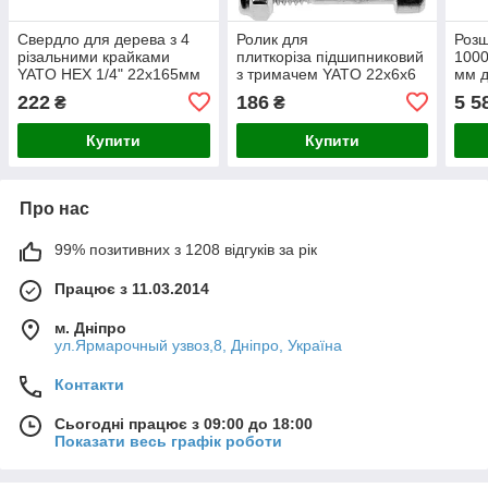
Свердло для дерева з 4
Ролик для
Розш
різальними крайками
плиткоріза підшипниковий
1000
YATO HEX 1/4" 22х165мм
з тримачем YATO 22х6х6
мм д
мм
JTS
222
186
5 5
₴
₴
Купити
Купити
Про нас
99% позитивних з 1208 відгуків за рік
Працює з 11.03.2014
м. Дніпро
ул.Ярмарочный узвоз,8, Дніпро, Україна
Контакти
Сьогодні працює з 09:00 до 18:00
Показати весь графік роботи