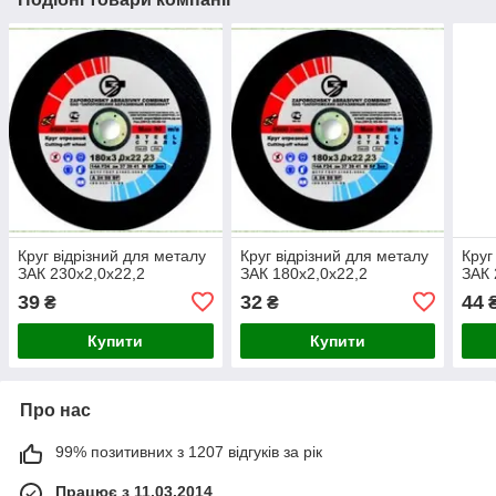
Круг відрізний для металу
Круг відрізний для металу
Круг
ЗАК 230х2,0х22,2
ЗАК 180х2,0х22,2
ЗАК 
39
32
44
₴
₴
Купити
Купити
Про нас
99% позитивних з 1207 відгуків за рік
Працює з 11.03.2014