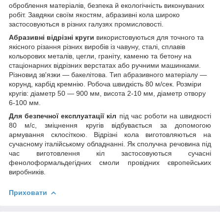
оброблення матеріалів, безпека й екологічність виконуваних
робіт. Завдяки своїм якостям, абразивні кола широко
застосовуються в різних галузях промисловості.
Абразивні відрізні круги
використовуються для точного та
якісного різання різних виробів із чавуну, сталі, сплавів
кольорових металів, цегли, граніту, каменю та бетону на
стаціонарних відрізних верстатах або ручними машинками.
Різновид зв'язки — бакелітова. Тип абразивного матеріалу —
корунд, карбід кремнію. Робоча швидкість 80 м/сек. Розміри
кругів: діаметр 50 — 900 мм, висота 2-10 мм, діаметр отвору
6-100 мм.
Для безпечної експлуатації кіл
під час роботи на швидкості
80 м/с, зміцнення кругів відбувається за допомогою
армування склосіткою. Відрізні кола виготовляються на
сучасному італійському обладнанні. Як сполучна речовина під
час виготовлення кіл застосовуються сучасні
фенолоформальдегідних смоли провідних європейських
виробників.
Приховати