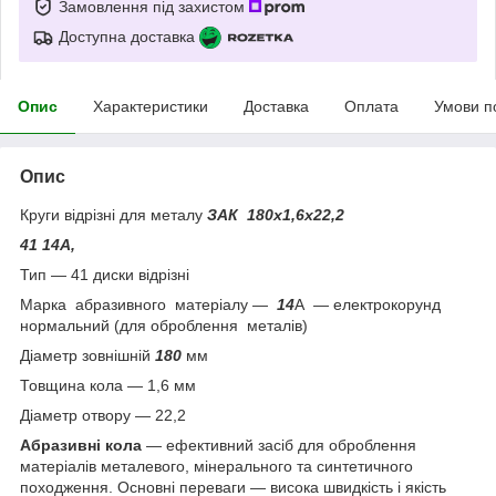
Замовлення під захистом
Доступна доставка
Опис
Характеристики
Доставка
Оплата
Умови п
Опис
Круги відрізні для металу
ЗАК 180х1,6х22,2
41 14А,
Тип — 41 диски відрізні
Марка абразивного матеріалу —
14
А — електрокорунд
нормальний (для оброблення металів)
Діаметр зовнішній
180
мм
Товщина кола — 1,6 мм
Діаметр отвору — 22,2
Абразивні кола
— ефективний засіб для оброблення
матеріалів металевого, мінерального та синтетичного
походження. Основні переваги — висока швидкість і якість