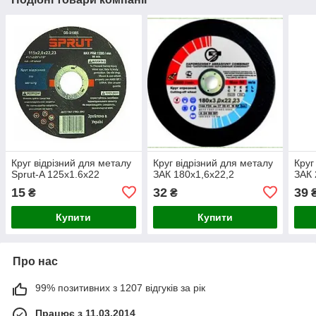
Круг відрізний для металу
Круг відрізний для металу
Круг
Sprut-A 125х1.6х22
ЗАК 180х1,6х22,2
ЗАК 
15
32
39
₴
₴
Купити
Купити
Про нас
99% позитивних з 1207 відгуків за рік
Працює з 11.03.2014