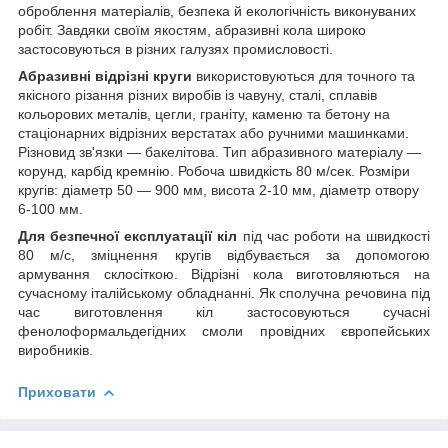
оброблення матеріалів, безпека й екологічність виконуваних
робіт. Завдяки своїм якостям, абразивні кола широко
застосовуються в різних галузях промисловості.
Абразивні відрізні круги
використовуються для точного та
якісного різання різних виробів із чавуну, сталі, сплавів
кольорових металів, цегли, граніту, каменю та бетону на
стаціонарних відрізних верстатах або ручними машинками.
Різновид зв'язки — бакелітова. Тип абразивного матеріалу —
корунд, карбід кремнію. Робоча швидкість 80 м/сек. Розміри
кругів: діаметр 50 — 900 мм, висота 2-10 мм, діаметр отвору
6-100 мм.
Для безпечної експлуатації кіл
під час роботи на швидкості
80 м/с, зміцнення кругів відбувається за допомогою
армування склосіткою. Відрізні кола виготовляються на
сучасному італійському обладнанні. Як сполучна речовина під
час виготовлення кіл застосовуються сучасні
фенолоформальдегідних смоли провідних європейських
виробників.
Приховати