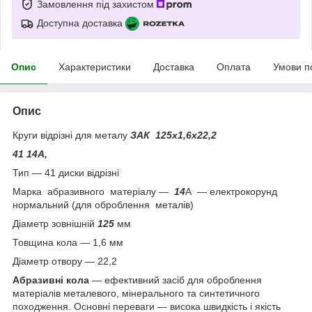
Замовлення під захистом
Доступна доставка
Опис
Характеристики
Доставка
Оплата
Умови п
Опис
Круги відрізні для металу
ЗАК 125х1,6х22,2
41 14А,
Тип — 41 диски відрізні
Марка абразивного матеріалу —
14
А — електрокорунд
нормальний (для оброблення металів)
Діаметр зовнішній
125
мм
Товщина кола — 1,6 мм
Діаметр отвору — 22,2
Абразивні кола
— ефективний засіб для оброблення
матеріалів металевого, мінерального та синтетичного
походження. Основні переваги — висока швидкість і якість