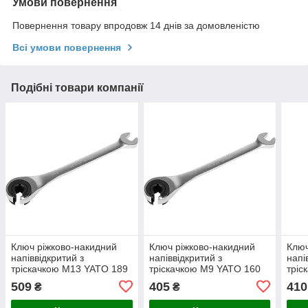
Умови повернення
Повернення товару впродовж 14 днів за домовленістю
Всі умови повернення
Подібні товари компанії
Ключ ріжково-накидний
Ключ ріжково-накидний
Ключ
напіввідкритий з
напіввідкритий з
напі
тріскачкою М13 YATO 189
тріскачкою М9 YATO 160
тріс
мм YT-01335
мм YT-01331
мм 
509
405
410
₴
₴