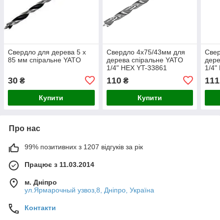
Свердло для дерева 5 х
Свердло 4х75/43мм для
Свер
85 мм спіральне YATO
дерева спіральне YATO
дере
1/4" HEX YT-33861
1/4"
30
110
111
₴
₴
Купити
Купити
Про нас
99% позитивних з 1207 відгуків за рік
Працює з 11.03.2014
м. Дніпро
ул.Ярмарочный узвоз,8, Дніпро, Україна
Контакти