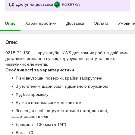
Доступна доставка
Опис
Характеристики
Доставка
Оплата
Умови п
Опис
021B-72-130 — круглогубці NWS для точних робіт із дрібними
деталями: згинання вушок, скручування дроту та інших
невеликих елементів.
Особливості та характеристики
Рівні внутрішні поверхні, крайки заокруглені
З утопленим шарніром і відкривною пружиною
Хід без проміжку
Ручки з пластмасовим покриттям
Зі спеціальної інструментальної сталі, кованої,
загартованої в олії
Довжина: 130 мм (5 1/4")
Вага: 70 г