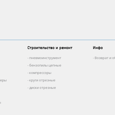
Строительство и ремонт
Инфо
пневмоинструмент
Возврат и 
бензопилы цепные
компрессоры
меры
круги отрезные
диски отрезные
ы