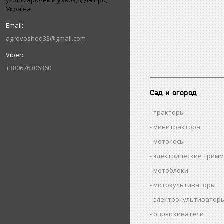
ул.Ярмарочный узвоз,8, Дніпро,
Україна
agrovoshod33@gmail.com
+380676306360
Сад и огород
тракторы
минитрактора
мотокосы
электрические трим
мотоблоки
мотокультиваторы
электрокультиватор
опрыскиватели