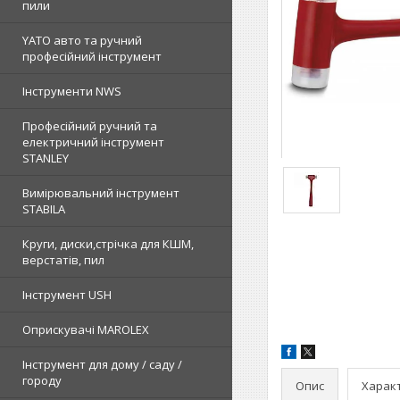
пили
YATO авто та ручний
професійний інструмент
Інструменти NWS
Професійний ручний та
електричний інструмент
STANLEY
Вимірювальний інструмент
STABILA
Круги, диски,стрічка для КШМ,
верстатів, пил
Інструмент USH
Оприскувачі MAROLEX
Інструмент для дому / саду /
городу
Опис
Харак