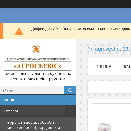
Добрий день! У зв'язку з вихідними та святковими дням
agrovoshod33
ГОЛОВНА
КАТ
«Агросервіс»: садова та будівельна
техніка, електроінструменти
Каталог
Верстати деревообробні,
металообробні, торцювальні