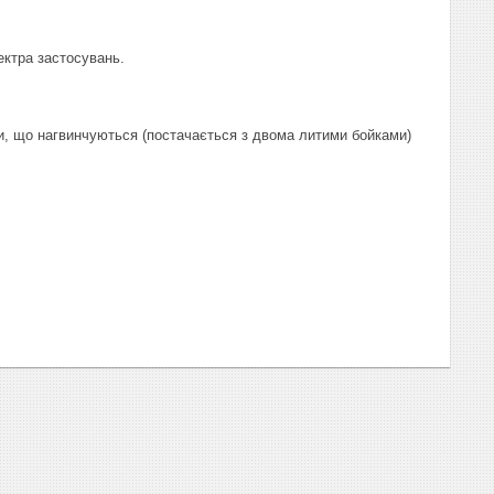
ектра застосувань.
и, що нагвинчуються (постачається з двома литими бойками)