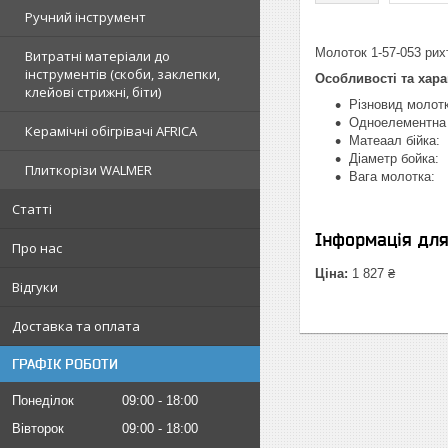
Ручний інструмент
Молоток 1-57-053 рих
Витратні матеріали до
інструментів (скоби, заклепки,
Особливості та хара
клейові стрижні, біти)
Різновид моло
Одноелементна к
Керамічні обігрівачі AFRICA
Матеаал бійка:
Діаметр бойка
Плиткорізи WALMER
Вага молотка
Статті
Інформація дл
Про нас
Ціна:
1 827 ₴
Відгуки
Доставка та оплата
ГРАФІК РОБОТИ
Понеділок
09:00
18:00
Вівторок
09:00
18:00