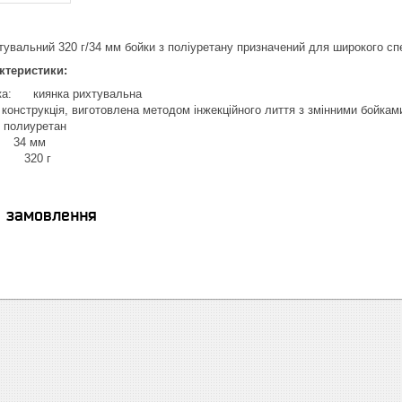
тувальний 320 г/34 мм бойки з поліуретану призначений для широкого сп
ктеристики:
тка: киянка рихтувальна
онструкція, виготовлена методом інжекційного лиття з змінними бойкам
 полиуретан
: 34 мм
: 320 г
я замовлення