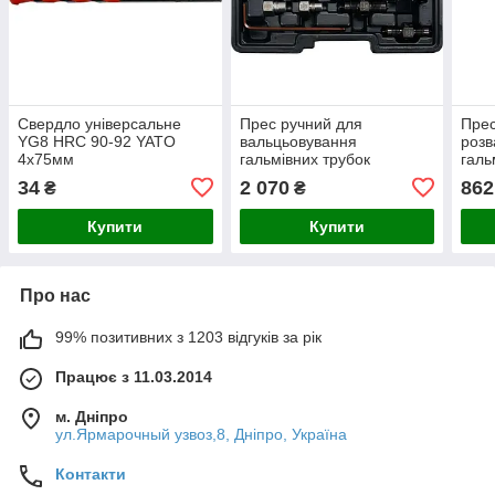
Свердло універсальне
Прес ручний для
Прес
YG8 HRC 90-92 YATO
вальцьовування
розв
4х75мм
гальмівних трубок
галь
4.75/635 мм YATO 14
YATO
34
2 070
862
₴
₴
передм.
Купити
Купити
Про нас
99% позитивних з 1203 відгуків за рік
Працює з 11.03.2014
м. Дніпро
ул.Ярмарочный узвоз,8, Дніпро, Україна
Контакти