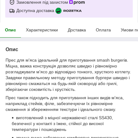
Замовлення під захистом
Доступна доставка
Опис
Характеристики
Доставка
Оплата
Умови п
Опис
Прес для м'яса ідеальний для приготування smash burgerів.
Міцна, важка конструкція дозволяє швидко і рівномірно
розгладжувати м'ясо до відповідно тонкого, хрусткого котлету.
Завдяки правильному методу приготування бургери швидко і
рівномірно смажаться на будь-якій сковороді або грилі,
зберігаючи соковитість і хрусткість.
Прес також підходить для приготування інших видів м'яса,
наприклад стейків, філе, забезпечуючи їх рівномірне
смаження зі збереженням текстури і ідеального смаку.
виготовлений з міцної нержавіючої сталі SS430,
безпечної у контакті з їжею, стійкої до високої
температури і пошкоджень
зручна ручка забезпечує комфортне використання