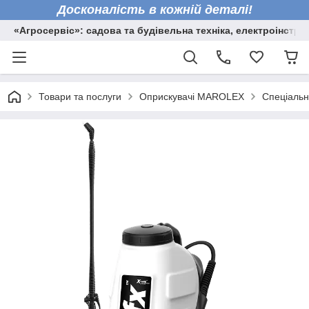
Досконалість в кожній деталі!
«Агросервіс»: садова та будівельна техніка, електроінстру
Товари та послуги
Оприскувачі MAROLEX
Спеціальні