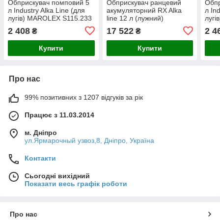
Обприскувач помповий 5
Обприскувач ранцевий
Обпр
л Industry Alka Line (для
акумуляторний RX Alka
л In
лугів) MAROLEX S115.233
line 12 л (лужний)
лугі
S142.153
2 408
17 522
2 4
₴
₴
Купити
Купити
Про нас
99% позитивних з 1207 відгуків за рік
Працює з 11.03.2014
м. Дніпро
ул.Ярмарочный узвоз,8, Дніпро, Україна
Контакти
Сьогодні вихідний
Показати весь графік роботи
Про нас