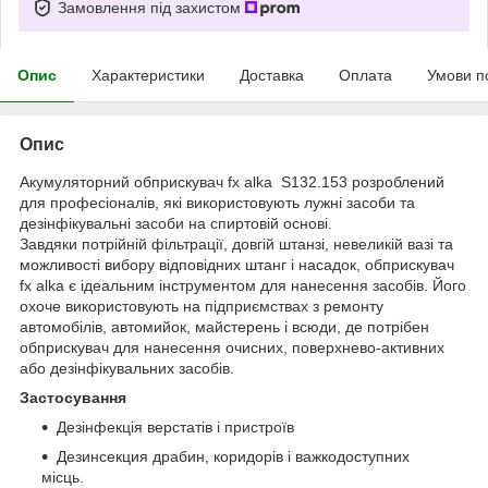
Замовлення під захистом
Опис
Характеристики
Доставка
Оплата
Умови п
Опис
Акумуляторний обприскувач fx alka S132.153 розроблений
для професіоналів, які використовують лужні засоби та
дезінфікувальні засоби на спиртовій основі.
Завдяки потрійній фільтрації, довгій штанзі, невеликій вазі та
можливості вибору відповідних штанг і насадок, обприскувач
fx alka є ідеальним інструментом для нанесення засобів. Його
охоче використовують на підприємствах з ремонту
автомобілів, автомийок, майстерень і всюди, де потрібен
обприскувач для нанесення очисних, поверхнево-активних
або дезінфікувальних засобів.
Застосування
Дезінфекція верстатів і пристроїв
Дезинсекция драбин, коридорів і важкодоступних
місць.