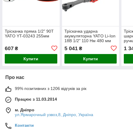
Тріскачка пряма 1/2" 90Т
Тріскачка ударна
Тріс
YATO YT-03243 255мм
акумуляторна YATO Li-Ion
шар
18В 1/2" 110 Нм 480 мм
ручк
без акумулятора YT-
607
5 041
1 3
₴
₴
828035
Купити
Купити
Про нас
99% позитивних з 1206 відгуків за рік
Працює з 11.03.2014
м. Дніпро
ул.Ярмарочный узвоз,8, Дніпро, Україна
Контакти