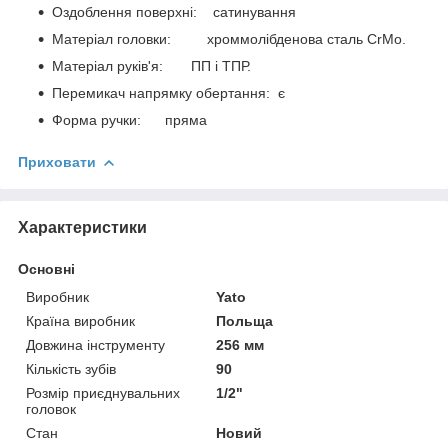
Оздоблення поверхні: сатинування
Матеріал головки: хроммолібденова сталь CrMo.
Матеріал руків'я: ПП і ТПР.
Перемикач напрямку обертання: є
Форма ручки: пряма
Приховати
Характеристики
Основні
Виробник
Yato
Країна виробник
Польща
Довжина інструменту
256 мм
Кількість зубів
90
Розмір приєднувальних
1/2"
головок
Стан
Новий