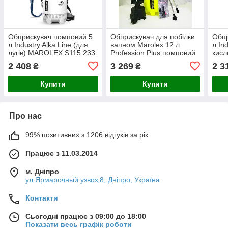
Обприскувач помповий 5
Обприскувач для побілки
Обпр
л Industry Alka Line (для
вапном Marolex 12 л
л In
лугів) MAROLEX S115.233
Profession Plus помповий
кис
S043.141
S105
2 408
3 269
2 3
₴
₴
Купити
Купити
Про нас
99% позитивних з 1206 відгуків за рік
Працює з 11.03.2014
м. Дніпро
ул.Ярмарочный узвоз,8, Дніпро, Україна
Контакти
Сьогодні працює з 09:00 до 18:00
Показати весь графік роботи