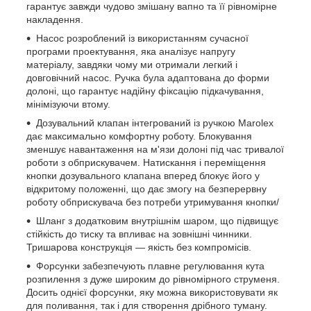
гарантує завжди чудово змішану вапно та її рівномірне
накладення.
Насос розроблений із використанням сучасної
програми проектування, яка аналізує напругу
матеріалу, завдяки чому ми отримали легкий і
довговічний насос. Ручка була адаптована до форми
долоні, що гарантує надійну фіксацію підкачування,
мінімізуючи втому.
Дозувальний клапан інтегрований із ручкою Marolex
дає максимально комфортну роботу. Блокування
зменшує навантаження на м'язи долоні під час тривалої
роботи з обприскувачем. Натискання і переміщення
кнопки дозувального клапана вперед блокує його у
відкритому положенні, що дає змогу на безперервну
роботу обприскувача без потреби утримування кнопки/
Шланг з додатковим внутрішнім шаром, що підвищує
стійкість до тиску та впливає на зовнішні чинники.
Тришарова конструкція — якість без компромісів.
Форсунки забезпечують плавне регулювання кута
розпилення з дуже широким до рівномірного струменя.
Досить однієї форсунки, яку можна використовувати як
для поливання, так і для створення дрібного туману.