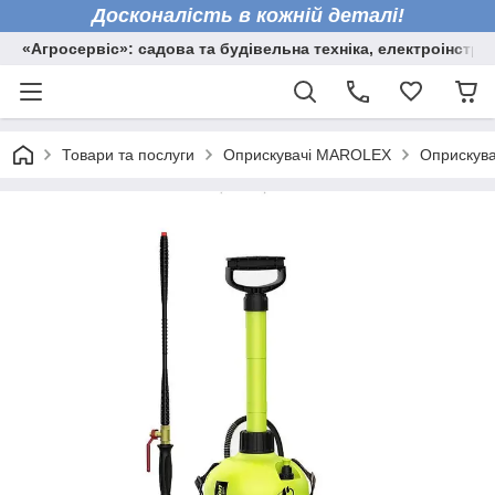
Досконалість в кожній деталі!
«Агросервіс»: садова та будівельна техніка, електроінстру
Товари та послуги
Оприскувачі MAROLEX
Оприскув