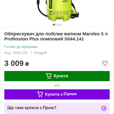
Обприскувач для побілки вапном Marolex 5 л
Profession Plus помповий S044.141
Готово до відправки
Код: S044.141
Роздріб
3 009
₴
Купити
або
Купити з
Що таке купити з Пром?