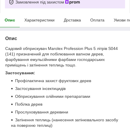
Замовлення під захистом
Опис
Характеристики
Доставка
Оплата
Умови п
Опис
Садовий обприскувач Marolex Profession Plus 5 літрів S044
(141) призначений для побілювання вапном дерев,
фарбування емульсійними фарбами господарських
приміщень і затінення теплиць тощо.
Застосування:
Профілактична захист фруктових дерев
Застосування інсектицидів
Обприскування олійними препаратами
Побілка дерев
Прослуховування деревини
Затінення теплиць (нанесення затінювального засобу
на поверхню теплиці)