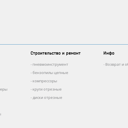
Строительство и ремонт
Инфо
пневмоинструмент
Возврат и 
бензопилы цепные
компрессоры
меры
круги отрезные
диски отрезные
ы