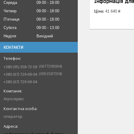
Інформація дл
Середа
09:00
18:00
Четвер
09:00
18:00
Ціна:
41 640 ₴
Пʼятниця
09:00
18:00
Субота
09:00
13:00
Неділя
Вихідний
КОНТАКТИ
0677296904
+380 (95) 358-73-58
0953587358
+380 (67) 729-69-04
+380 (67) 729-69-04
Агросервіс
оператор