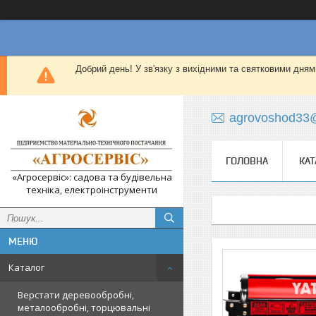
Добрий день! У зв'язку з вихідними та святковими дням
agrovoshod33
ГОЛОВНА
КАТ
«Агросервіс»: садова та будівельна
техніка, електроінструменти
Каталог
Верстати деревообробні,
металообробні, торцювальні