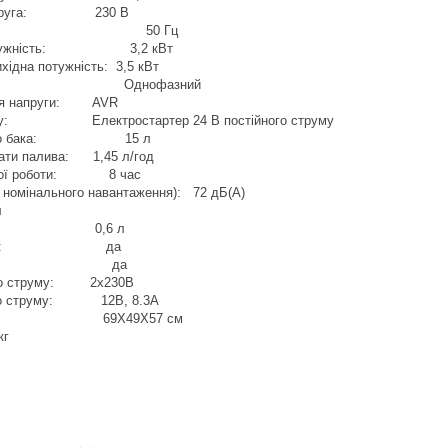
 напруга: 230 В
та: 50 Гц
 потужність: 3,2 кВт
хідна потужність: 3,5 кВт
ь фаз: Однофазний
ння напруги: AVR
ску: Електростартер 24 В постійного струму
вного бака: 15 л
рати палива: 1,45 л/год
вної роботи: 8 час
а номінального навантаження): 72 дБ(А)
л
 олії: 0,6 л
тартер: да
ь коліс: да
ого струму: 2х230В
ого струму: 12В, 8.3А
и: 69X49X57 см
кг