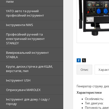
пили
YATO авто та ручний
професійний інструмент
Інструменти NWS
Професійний ручний та
електричний інструмент
STANLEY
Вимірювальний інструмент
STABILA
Круги, диски,стрічка для КШМ,
Опис
Харак
верстатів, пил
Інструмент USH
Генератор струму ди
Оприскувачі MAROLEX
Характеристики
Особливість: з
Інструмент для дому / саду /
Тип двигуна:
городу
Потужність