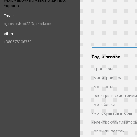
ул.Ярмарочный узвоз,8, Дніпро,
Україна
agrovoshod33@gmail.com
+380676306360
Сад и огород
тракторы
минитрактора
мотокосы
электрические трим
мотоблоки
мотокультиваторы
электрокультиватор
опрыскиватели