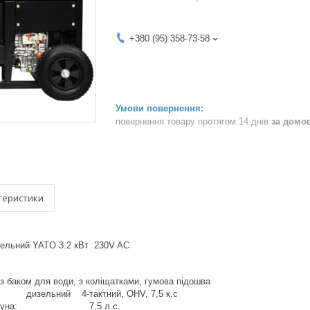
+380 (95) 358-73-58
повернення товару протягом 14 днів
за домо
теристики
зельний YATO 3.2 кВт 230V AC
 баком для води, з коліщатками, гумова підошва
 дизельний 4-тактний, OHV, 7,5 к.с
 двигуна: 7,5 л.с.