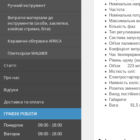
Номінальна
Ручний інструмент
Часто
Номінальна
Витратні матеріали до
Максимальна ви
інструментів (скоби, заклепки,
Кількіст
клейові стрижні, біти)
Тип регулюва
Система запу
Керамічні обігрівачі AFRICA
Об'єм пали
Коефіцієнт вит
Плиткорізи WALMER
Час безперер
Рівень шуму (з
Статті
Об'єм: 223 м
Місткість
Електрос
Про нас
Наявніст
Розетка змінн
Відгуки
Вихід постійн
Габарит
Доставка та оплата
Вага: 91,5 
ГРАФІК РОБОТИ
Понеділок
09:00
18:00
Вівторок
09:00
18:00