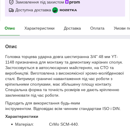
Замовлення під захистом
Доступна доставка
Опис
Характеристики
Доставка
Оплата
Умови п
Опис
Головка торцева ударна довга шестигранна 3/4" 48 мм YT-
1148 призначена для монтажу та демонтажу нарізних сполук.
Застосовується в автослюсарних майстернях, на СТО та
виробництві. Виготовлена з високоякісної хромо-молібденової
сталі. Витримує граничні навантаження під час роботи з
кріпильними сполуками, має збільшену площу контакту.
Спеціальна форма та точність розмірів не дають кріпленню
заклинювати під час роботи.
Підходить для використання будь-яким
інструментом. Відповідає всім чинним стандартам ISO і DIN.
Характеристики
Матеріал: CrMo SCM-440.