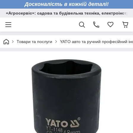
Досконалість в кожній деталі!
«Агросервіс»: садова та будівельна техніка, електроінстру
Товари та послуги
YATO авто та ручний професійний ін