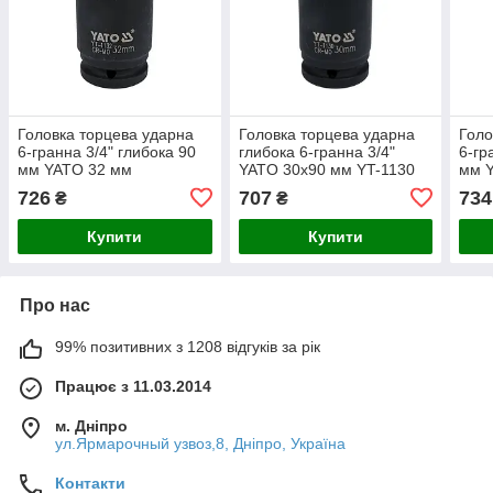
Головка торцева ударна
Головка торцева ударна
Голо
6-гранна 3/4" глибока 90
глибока 6-гранна 3/4"
6-гр
мм YATO 32 мм
YATO 30х90 мм YT-1130
мм 
726
707
734
₴
₴
Купити
Купити
Про нас
99% позитивних з 1208 відгуків за рік
Працює з 11.03.2014
м. Дніпро
ул.Ярмарочный узвоз,8, Дніпро, Україна
Контакти