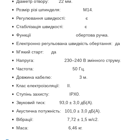
Діаметр отвору: 22 мм.
Розмір різі шпинделя: М14.
Регулювання швидкості: є
Стабілізація швидкості: є
Функції обертова ручка.
Електронно регульована швидкість обертання: да
М'який старт: да
Напруга: 230–240 В змінного струму.
Частота: 50 Гц.
Довжина кабелю: 3 м.
Клас електроізоляції: II.
Ступінь захисту: IPX0.
Звуковий тиск: 93,0 ± 3,0 дБ(А).
Акустична потужність: 101,0 ± 3,0 дБ(А).
Вібрації: 7,72 ± 1,5 м/с2.
Маса: 6,46 кг.