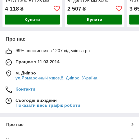
YATO 1300 Вт 125 мм
Вт диск125 мм 3000-
YATO
3000-110000об/хв YT-
110000об/хв YT-82089
3000
4 118
2 507
3 6
₴
₴
821017
821
Купити
Купити
Про нас
99% позитивних з 1207 відгуків за рік
Працює з 11.03.2014
м. Дніпро
ул.Ярмарочный узвоз,8, Дніпро, Україна
Контакти
Сьогодні вихідний
Показати весь графік роботи
Про нас