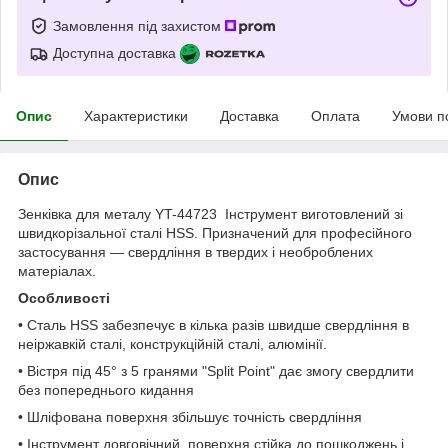
Замовлення під захистом
Доступна доставка
Опис
Характеристики
Доставка
Оплата
Умови п
Опис
Зенківка для металу YT-44723 Інструмент виготовлений зі
швидкорізальної сталі HSS. Призначений для професійного
застосування — свердління в твердих і необроблених
матеріалах.
Особливості
• Сталь HSS забезпечує в кілька разів швидше свердління в
неіржавкій сталі, конструкційній сталі, алюмінії.
• Вістря під 45° з 5 гранями "Split Point" дає змогу свердлити
без попереднього кидання
• Шліфована поверхня збільшує точність свердління
• Інструмент довговічний, поверхня стійка до пошкоджень і