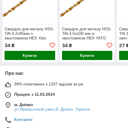
Свердло для металу HSS-
Свердло для металу HSS-
Свер
TiN 4.2х95мм з
TiN 4.5х100 мм із
TiN 
хвостовиком HEX Yato
хвостовиком HEX YATO
хвос
34
34
27
₴
₴
Купити
Купити
Про нас
99% позитивних з 1207 відгуків за рік
Працює з 11.03.2014
м. Дніпро
ул.Ярмарочный узвоз,8, Дніпро, Україна
Контакти