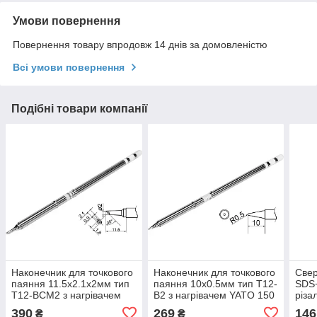
Умови повернення
Повернення товару впродовж 14 днів за домовленістю
Всі умови повернення
Подібні товари компанії
Наконечник для точкового
Наконечник для точкового
Свер
паяння 11.5х2.1х2мм тип
паяння 10х0.5мм тип T12-
SDS+
T12-BCM2 з нагрівачем
B2 з нагрівачем YATO 150
різа
YATO 150 мм
мм
7х1
390
269
146
₴
₴