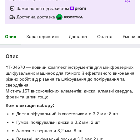
Замовлення під захистом
Доступна доставка
Опис
Характеристики
Доставка
Оплата
Умови п
Опис
YT-34670 — повний комплект інструментів для мініфрезерних
шліфувальних машинок для точного й ефективного виконання
різних робіт: від різання та шліфування до полірування та
свердління.
Містить 157 високоякісних елементів: диски, алмазні свердла,
фрези та щітки тощо.
Комплектація набору:
Диск шліфувальний із хвостовиком ø 3,2 мм: 8 шт.
Гумові полірувальні диски ø 3,2 мм: 2 шт.
Алмазне свердло ø 3,2 мм: 8 шт.
Вовняні шліфувальні диски ø 3,2 мм: 2 шт.