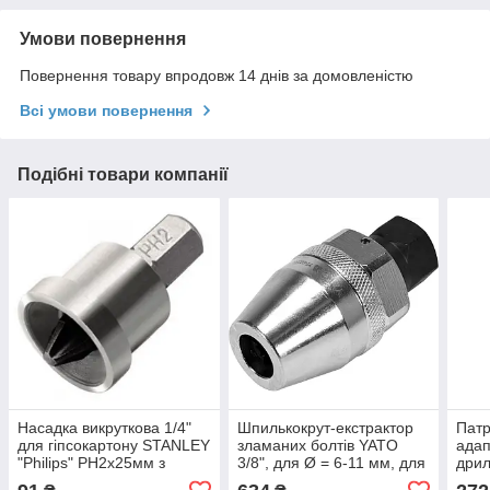
Умови повернення
Повернення товару впродовж 14 днів за домовленістю
Всі умови повернення
Подібні товари компанії
Насадка викруткова 1/4"
Шпилькокрут-екстрактор
Патр
для гіпсокартону STANLEY
зламаних болтів YATO
адап
"Philips" PH2х25мм з
3/8", для Ø = 6-11 мм, для
дрил
обмежувачем
ударних гайковертів
мм 