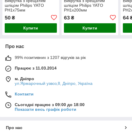
Викрутка з хрещатим
Викрутка з хрещатим
Викр
шліцом Philips YATO
шліцом Philips YATO
шліц
PH1х75мм
PH1х200мм
PH2
50
63
64
₴
₴
Купити
Купити
Про нас
99% позитивних з 1207 відгуків за рік
Працює з 11.03.2014
м. Дніпро
ул.Ярмарочный узвоз,8, Дніпро, Україна
Контакти
Сьогодні працює з 09:00 до 18:00
Показати весь графік роботи
Про нас