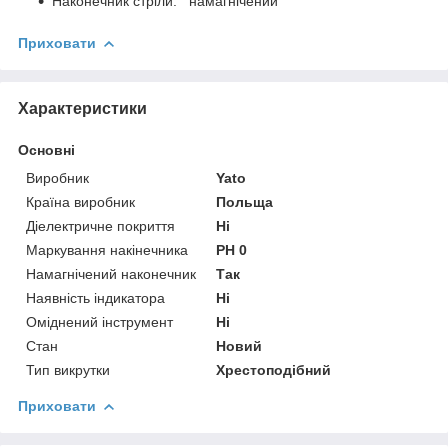
Наконечник стріли: намагнічений
Приховати
Характеристики
Основні
Виробник
Yato
Країна виробник
Польща
Діелектричне покриття
Ні
Маркування накінечника
PH 0
Намагнічений наконечник
Так
Наявність індикатора
Ні
Оміднений інструмент
Ні
Стан
Новий
Тип викрутки
Хрестоподібний
Приховати