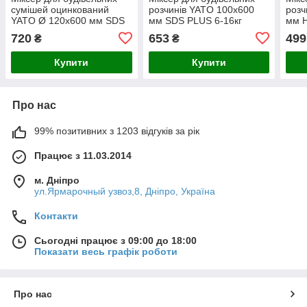
сумішей оцинкований
розчинів YATO 100x600
розч
YATO Ø 120х600 мм SDS
мм SDS PLUS 6-16кг
мм H
PLUS 15-25 кг
720
653
499
₴
₴
Купити
Купити
Про нас
99% позитивних з 1203 відгуків за рік
Працює з 11.03.2014
м. Дніпро
ул.Ярмарочный узвоз,8, Дніпро, Україна
Контакти
Сьогодні працює з 09:00 до 18:00
Показати весь графік роботи
Про нас