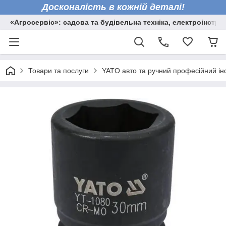
Досконалість в кожній деталі!
«Агросервіс»: садова та будівельна техніка, електроінстру
Товари та послуги
YATO авто та ручний професійний ін