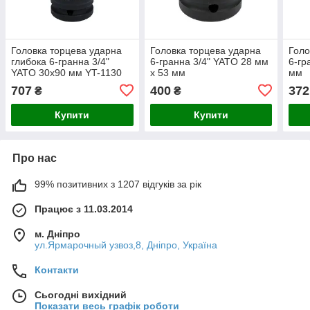
Головка торцева ударна
Головка торцева ударна
Голо
глибока 6-гранна 3/4"
6-гранна 3/4" YATO 28 мм
6-гр
YATO 30х90 мм YT-1130
х 53 мм
мм
707
400
372
₴
₴
Купити
Купити
Про нас
99% позитивних з 1207 відгуків за рік
Працює з 11.03.2014
м. Дніпро
ул.Ярмарочный узвоз,8, Дніпро, Україна
Контакти
Сьогодні вихідний
Показати весь графік роботи