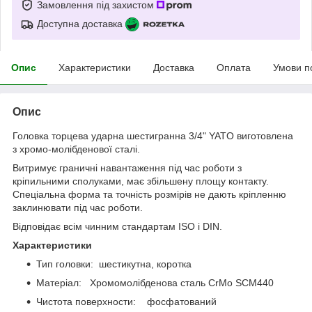
Замовлення під захистом
Доступна доставка
Опис
Характеристики
Доставка
Оплата
Умови п
Опис
Головка торцева ударна шестигранна 3/4" YATO виготовлена
з хромо-молібденової сталі.
Витримує граничні навантаження під час роботи з
кріпильними сполуками, має збільшену площу контакту.
Спеціальна форма та точність розмірів не дають кріпленню
заклинювати під час роботи.
Відповідає всім чинним стандартам ISO і DIN.
Характеристики
Тип головки: шестикутна, коротка
Матеріал: Хромомолібденова сталь CrMo SCM440
Чистота поверхности: фосфатований