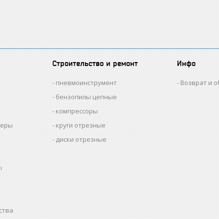
Строительство и ремонт
Инфо
пневмоинструмент
Возврат и 
бензопилы цепные
компрессоры
меры
круги отрезные
диски отрезные
ы
ства