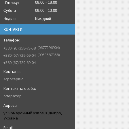
Пʼятниця
09:00
18:00
Субота
09:00
13:00
Неділя
Вихідний
КОНТАКТИ
0677296904
+380 (95) 358-73-58
0953587358
+380 (67) 729-69-04
+380 (67) 729-69-04
Агросервіс
оператор
ул.Ярмарочный узвоз,8, Дніпро,
Україна