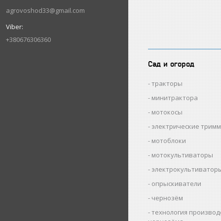
agrovoshod33@gmail.com
+380676306360
Сад и огород
тракторы
минитрактора
мотокосы
электрические трим
мотоблоки
мотокультиваторы
электрокультиватор
опрыскиватели
чернозём
технология производ