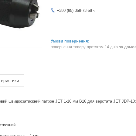
+380 (95) 358-73-58
повернення товару протягом 14 днів
за домо
теристики
овий швидкозатискний патрон JET 1-16 мм B16 для верстата JET JDP-10
тискний
аметр затиску: 1 мм