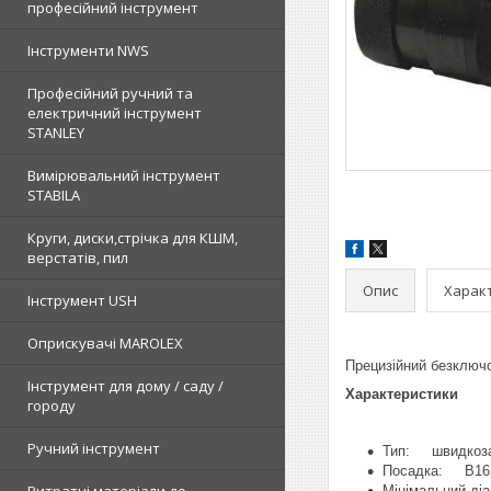
професійний інструмент
Інструменти NWS
Професійний ручний та
електричний інструмент
STANLEY
Вимірювальний інструмент
STABILA
Круги, диски,стрічка для КШМ,
верстатів, пил
Опис
Харак
Інструмент USH
Оприскувачі MAROLEX
Прецизійний безключ
Інструмент для дому / саду /
Характеристики
городу
Ручний інструмент
Тип: швидкоза
Посадка: B16
Мінімальний ді