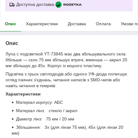
Доступна доставка
Опис
Характеристики
Доставка
Оплата
Умови п
Опис
Лупа с подсветкой YT-73845 має два збільшувального скла:
ббільше — скло 75 мм збільшує втричі, мменша — акрил 20
мм збільшує до 45х. Корпус із міцного пластику.
Підсвітка з трьох світлодіодів або одного УФ-діода полегшує
огляд паяних з'єднань, читання написів з SMD-чипів або
навіть читання в темряві.
Характеристики
Матеріал корпусу: АБС
Матеріал лінз: стекло / акрил
Діаметр лінз: 75 мм / 20 мм
Збільшення: 3x (для лінзи 75 мм), 45x (для лінзи 20
мм)