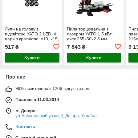
Лупи на голову з
Пила торцювальна з
Пила
підсвіткою YATO 2 LED, 4
лазером YATO 1.5 кВт
лазе
пари з кратністю: х10, х15,
диск 255х30х2.8 мм
216х
х20, х25
гл.різа 90°/45°- 75/45 мм
90°/
517
7 843
9 1
₴
₴
довжина 125/85 мм YT-
340/
821722
Купити
Купити
Про нас
99% позитивних з 1206 відгуків за рік
Працює з 11.03.2014
м. Дніпро
ул.Ярмарочный узвоз,8, Дніпро, Україна
Контакти
Сьогодні вихідний