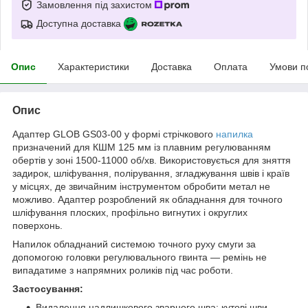
Замовлення під захистом
Доступна доставка
Опис
Характеристики
Доставка
Оплата
Умови п
Опис
Адаптер GLOB GS03-00 у формі стрічкового
напилка
призначений для КШМ 125 мм із плавним регулюванням
обертів у зоні 1500-11000 об/хв. Використовується для зняття
задирок, шліфування, полірування, згладжування швів і країв
у місцях, де звичайним інструментом обробити метал не
можливо. Адаптер розроблений як обладнання для точного
шліфування плоских, профільно вигнутих і округлих
поверхонь.
Напилок обладнаний системою точного руху смуги за
допомогою головки регулювального гвинта — ремінь не
випадатиме з напрямних роликів під час роботи.
Застосування:
Видалення надлишкового зварного шва: кутові шви,