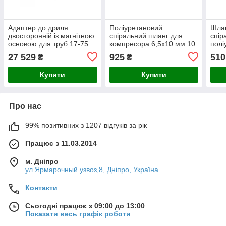
Адаптер до дриля
Поліуретановий
Шлан
двосторонній із магнітною
спіральний шланг для
спір
основою для труб 17-75
компресора 6,5х10 мм 10
полі
мм GLOB
м YATO
YAT
27 529
925
510
₴
₴
Купити
Купити
Про нас
99% позитивних з 1207 відгуків за рік
Працює з 11.03.2014
м. Дніпро
ул.Ярмарочный узвоз,8, Дніпро, Україна
Контакти
Сьогодні працює з 09:00 до 13:00
Показати весь графік роботи