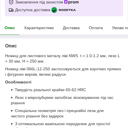
Замовлення під захистом
Доступна доставка
Опис
Характеристики
Доставка
Оплата
Умови п
Опис
Ножиці для листового металу ліві NWS t = 1.0-1.2 мм, лезо L
= 30 мм, H = 250 мм.
Ножиці ліві 066L-12-250 застосовуються для коротких прямих
і фігурних вирізів, великі радіуси.
Особливості
Твердість різальної крайки 60-62 HRC
Лезо з мікрозубцями запобігає зісковзуванню під час
різання
Спеціальна геометрія лез і прецизійні леза для
чистого різання без задирок
З оптимальною важільною передачею для простої