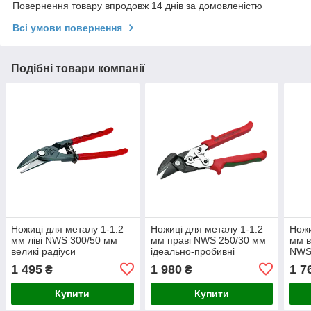
Повернення товару впродовж 14 днів за домовленістю
Всі умови повернення
Подібні товари компанії
Ножиці для металу 1-1.2
Ножиці для металу 1-1.2
Ножи
мм ліві NWS 300/50 мм
мм праві NWS 250/30 мм
мм в
великі радіуси
ідеально-пробивні
NWS
1 495
1 980
1 7
₴
₴
Купити
Купити