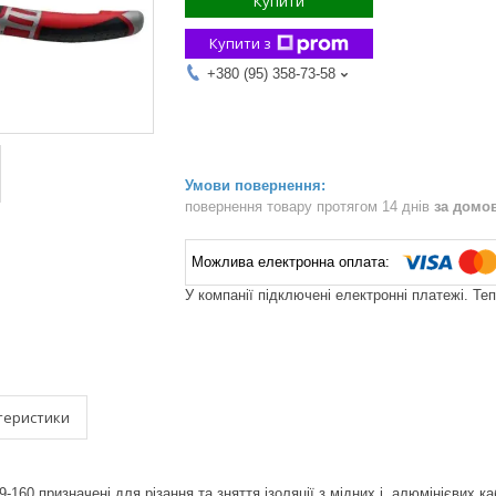
Купити
Купити з
+380 (95) 358-73-58
повернення товару протягом 14 днів
за домо
У компанії підключені електронні платежі. Те
теристики
9-160 призначені для різання та зняття ізоляції з мідних і алюмінієвих 