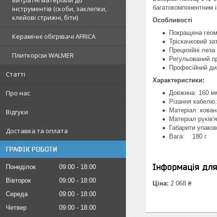
Витратні матеріали до
багатокомпонентним і
інструментів (скоби, заклепки,
клейові стрижні, біти)
Особливості
Покращена геоме
Керамічні обігрівачі AFRICA
Тріскачковий за
Прецизійні леза 
Плиткорізи WALMER
Регульований п
Професійний ди
Статті
Характеристики:
Про нас
Довжина: 160 мм
Різання кабелю:
Матеріал: кован
Відгуки
Матеріал руків
Габарити упако
Доставка та оплата
Вага: 180 г
ГРАФІК РОБОТИ
Інформація дл
Понеділок
09:00
18:00
Вівторок
09:00
18:00
Ціна:
2 068 ₴
Середа
09:00
18:00
Четвер
09:00
18:00