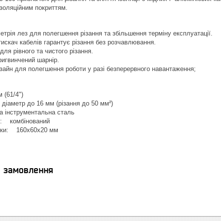
золяційним покриттям.
трія лез для полегшення різання та збільшення терміну експлуатації.
тискач кабелів гарантує різання без розчавлювання.
для рівного та чистого різання.
ригвинчений шарнір.
зайн для полегшення роботи у разі безперервного навантаження;
 (61/4")
 діаметр до 16 мм (різання до 50 мм²)
а інструментальна сталь
'я: комбінований
вки: 160x60x20 мм
я замовлення