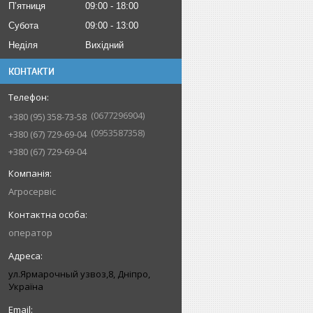
Пʼятниця
09:00
18:00
Субота
09:00
13:00
Неділя
Вихідний
КОНТАКТИ
0677296904
+380 (95) 358-73-58
0953587358
+380 (67) 729-69-04
+380 (67) 729-69-04
Агросервіс
оператор
ул.Ярмарочный узвоз,8, Дніпро,
Україна