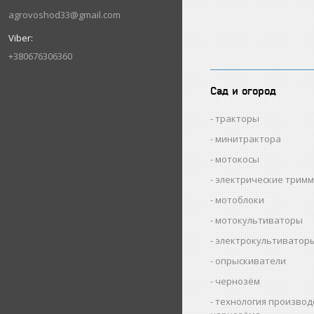
agrovoshod33@gmail.com
+380676306360
Сад и огород
тракторы
минитрактора
мотокосы
электрические трим
мотоблоки
мотокультиваторы
электрокультиватор
опрыскиватели
чернозём
технология производ