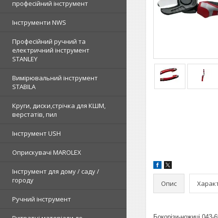
професійний інструмент
Інструменти NWS
Професійний ручний та
електричний інструмент
STANLEY
Вимірювальний інструмент
STABILA
Круги, диски,стрічка для КШМ,
верстатів, пил
Інструмент USH
Оприскувачі MAROLEX
Інструмент для дому / саду /
городу
Опис
Харак
Ручний інструмент
Бокорізи-ножиці 043-6