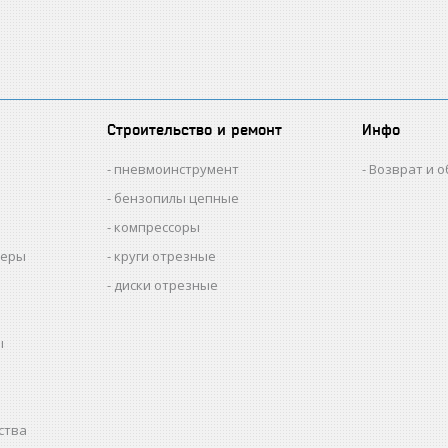
Строительство и ремонт
Инфо
пневмоинструмент
Возврат и 
бензопилы цепные
компрессоры
меры
круги отрезные
диски отрезные
ы
ства