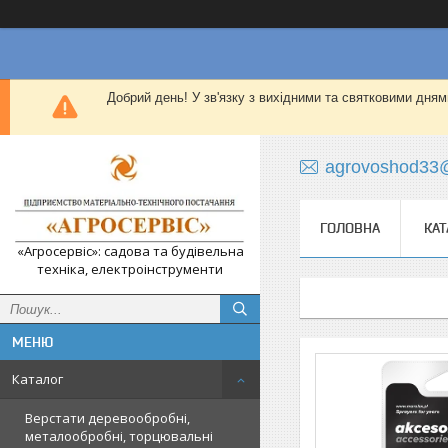
Добрий день! У зв'язку з вихідними та святковими дням
agrovoshod33
ГОЛОВНА
КАТ
«Агросервіс»: садова та будівельна
техніка, електроінструменти
Каталог
Верстати деревообробні,
металообробні, торцювальні