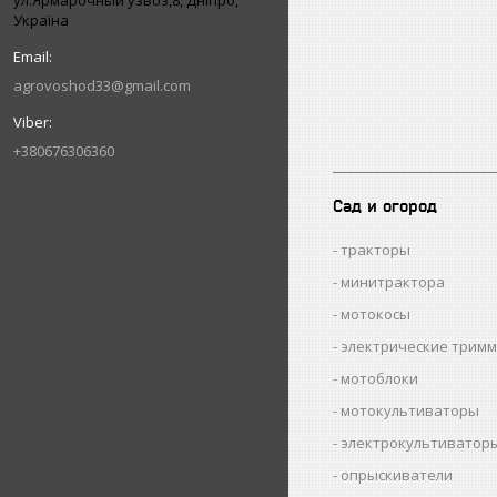
ул.Ярмарочный узвоз,8, Дніпро,
Україна
agrovoshod33@gmail.com
+380676306360
Сад и огород
тракторы
минитрактора
мотокосы
электрические трим
мотоблоки
мотокультиваторы
электрокультиватор
опрыскиватели