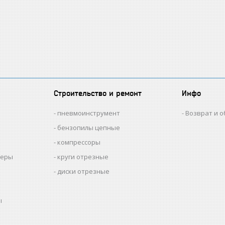
Строительство и ремонт
Инфо
пневмоинструмент
Возврат и 
бензопилы цепные
компрессоры
меры
круги отрезные
диски отрезные
ы