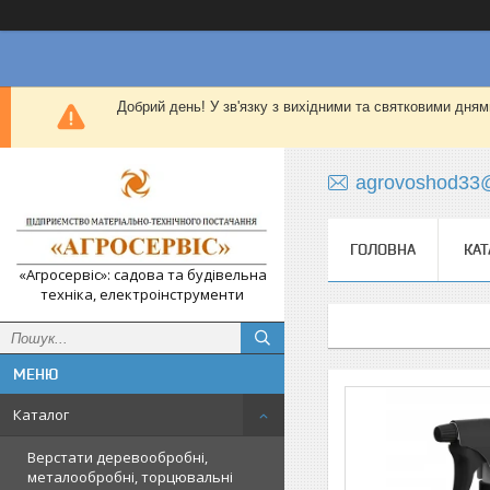
Добрий день! У зв'язку з вихідними та святковими дням
agrovoshod33
ГОЛОВНА
КАТ
«Агросервіс»: садова та будівельна
техніка, електроінструменти
Каталог
Верстати деревообробні,
металообробні, торцювальні