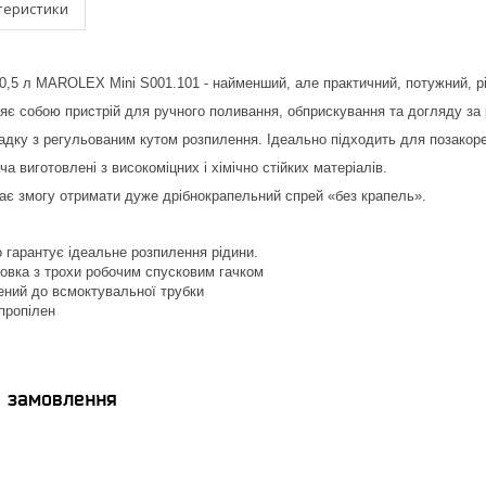
теристики
,5 л MAROLEX Mini S001.101 - найменший, але практичний, потужний, рі
яє собою пристрій для ручного поливання, обприскування та догляду за 
дку з регульованим кутом розпилення. Ідеально підходить для позакоре
ча виготовлені з високоміцних і хімічно стійких матеріалів.
ає змогу отримати дуже дрібнокрапельний спрей «без крапель».
 гарантує ідеальне розпилення рідини.
овка з трохи робочим спусковим гачком
ений до всмоктувальної трубки
пропілен
я замовлення