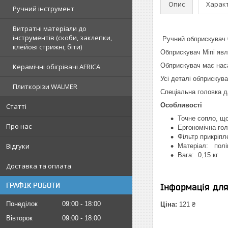
Опис
Харак
Ручний інструмент
Витратні матеріали до
інструментів (скоби, заклепки,
Ручний обприскувач 0
клейові стрижні, біти)
Обприскувач Mini явл
Обприскувач має наса
Керамічні обігрівачі AFRICA
Усі деталі обприскува
Плиткорізи WALMER
Спеціальна головка д
Особливості
Статті
Точне сопло, що
Про нас
Ергономічна гол
Фільтр прикріпл
Відгуки
Матеріал: полі
Вага: 0,15 кг
Доставка та оплата
ГРАФІК РОБОТИ
Інформація дл
Понеділок
09:00
18:00
Ціна:
121 ₴
Вівторок
09:00
18:00