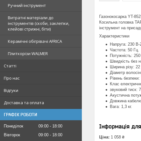
Ручний інструмент
Газонокосарка YT-852
Витратні матеріали до
Косильна головка TAP
інструментів (скоби, заклепки,
інструмент на присади
клейові стрижні, біти)
Характеристики
Керамічні обігрівачі AFRICA
Напруга: 230 В-
Частота: 50 Гц.
Плиткорізи WALMER
Потужність: 250
Швидкість без н
Статті
Ширина різу: 22
Діаметр волосін
Про нас
Рівень безпеки:
Клас електричної
звуковий тиск: 7
Відгуки
Акустична потужн
Довжина кабелю
Доставка та оплата
Вага: 1,3 кг.
ГРАФІК РОБОТИ
Інформація дл
Понеділок
09:00
18:00
Вівторок
09:00
18:00
Ціна:
1 058 ₴