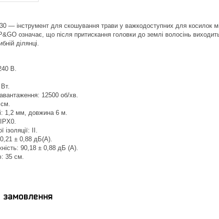
30 — інструмент для скошування трави у важкодоступних для косилок міс
&GO означає, що після притискання головки до землі волосінь виходить
бній ділянці.
240 В.
 Вт.
авантаження: 12500 об/хв.
 см.
і: 1,2 мм, довжина 6 м.
 IPX0.
 ізоляції: II.
0,21 ± 0,88 дБ(А).
ість: 90,18 ± 0,88 дБ (А).
: 35 см.
я замовлення