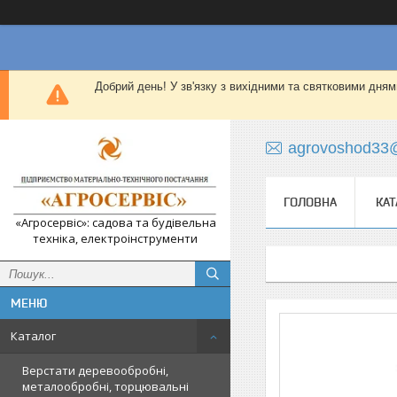
Добрий день! У зв'язку з вихідними та святковими дням
agrovoshod33
ГОЛОВНА
КАТ
«Агросервіс»: садова та будівельна
техніка, електроінструменти
Каталог
Верстати деревообробні,
металообробні, торцювальні