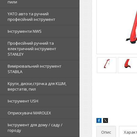
пили
YATO авто та ручний
професійний інструмент
Інструменти NWS
Професійний ручний та
електричний інструмент
STANLEY
Вимірювальний інструмент
STABILA
Круги, диски,стрічка для КШМ,
верстатів, пил
Інструмент USH
Оприскувачі MAROLEX
Інструмент для дому / саду /
городу
Опис
Харак