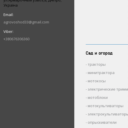
ул.Ярмарочный узвоз,8, Дніпро,
Україна
agrovoshod33@gmail.com
+380676306360
Сад и огород
тракторы
минитрактора
мотокосы
электрические трим
мотоблоки
мотокультиваторы
электрокультиватор
опрыскиватели