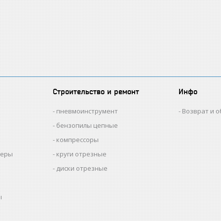
Строительство и ремонт
Инфо
пневмоинструмент
Возврат и 
бензопилы цепные
компрессоры
меры
круги отрезные
диски отрезные
ы