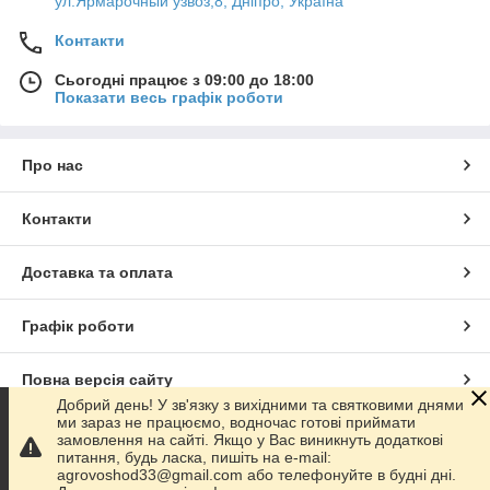
ул.Ярмарочный узвоз,8, Дніпро, Україна
Контакти
Сьогодні працює з 09:00 до 18:00
Показати весь графік роботи
Про нас
Контакти
Доставка та оплата
Графік роботи
Повна версія сайту
Добрий день! У зв'язку з вихідними та святковими днями
ми зараз не працюємо, водночас готові приймати
Сайт створено на маркетплейсі
Prom.ua
замовлення на сайті. Якщо у Вас виникнуть додаткові
питання, будь ласка, пишіть на e-mail:
agrovoshod33@gmail.com або телефонуйте в будні дні.
Політика конфіденційності