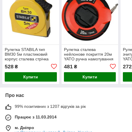
Рулетка STABILA тип
Рулетка сталева
Руле
BM30 5м пластиковий
нейлонове покриття 20м
зчит
корпус сталева стрічка
YATO ручна намотування
YATO
закритий корпус
528
481
272
₴
₴
Купити
Купити
Про нас
99% позитивних з 1207 відгуків за рік
Працює з 11.03.2014
м. Дніпро