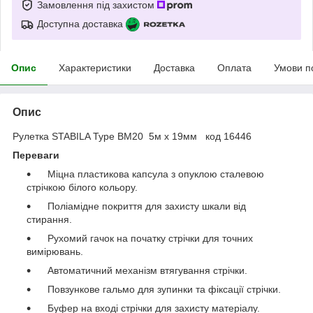
Замовлення під захистом
Доступна доставка
Опис
Характеристики
Доставка
Оплата
Умови п
Опис
Рулетка STABILA Type BM20 5м х 19мм код 16446
Переваги
Міцна пластикова капсула з опуклою сталевою
стрічкою білого кольору.
Поліамідне покриття для захисту шкали від
стирання.
Рухомий гачок на початку стрічки для точних
вимірювань.
Автоматичний механізм втягування стрічки.
Повзункове гальмо для зупинки та фіксації стрічки.
Буфер на вході стрічки для захисту матеріалу.