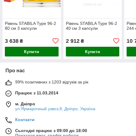
Рівень STABILA Type 96-2
Рівень STABILA Type 96-2
Ріве
80 см 3 капсули
40 см 3 капсули
244 
3 638
2 912
10 
₴
₴
Купити
Купити
Про нас
99% позитивних з 1203 відгуків за рік
Працює з 11.03.2014
м. Дніпро
ул.Ярмарочный узвоз,8, Дніпро, Україна
Контакти
Сьогодні працює з 09:00 до 18:00
Показати весь графік роботи