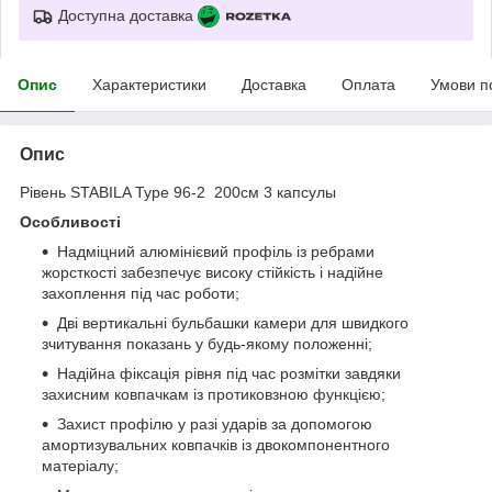
Доступна доставка
Опис
Характеристики
Доставка
Оплата
Умови п
Опис
Рівень STABILA Type 96-2 200см 3 капсулы
Особливості
Надміцний алюмінієвий профіль із ребрами
жорсткості забезпечує високу стійкість і надійне
захоплення під час роботи;
Дві вертикальні бульбашки камери для швидкого
зчитування показань у будь-якому положенні;
Надійна фіксація рівня під час розмітки завдяки
захисним ковпачкам із протиковзною функцією;
Захист профілю у разі ударів за допомогою
амортизувальних ковпачків із двокомпонентного
матеріалу;