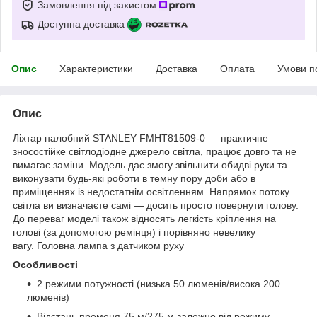
Замовлення під захистом
Доступна доставка
Опис
Характеристики
Доставка
Оплата
Умови п
Опис
Ліхтар налобний STANLEY FMHT81509-0 — практичне
зносостійке світлодіодне джерело світла, працює довго та не
вимагає заміни. Модель дає змогу звільнити обидві руки та
виконувати будь-які роботи в темну пору доби або в
приміщеннях із недостатнім освітленням. Напрямок потоку
світла ви визначаєте самі — досить просто повернути голову.
До переваг моделі також відносять легкість кріплення на
голові (за допомогою ремінця) і порівняно невелику
вагу. Головна лампа з датчиком руху
Особливості
2 режими потужності (низька 50 люменів/висока 200
люменів)
Відстань променя 75 м/275 м залежно від режиму