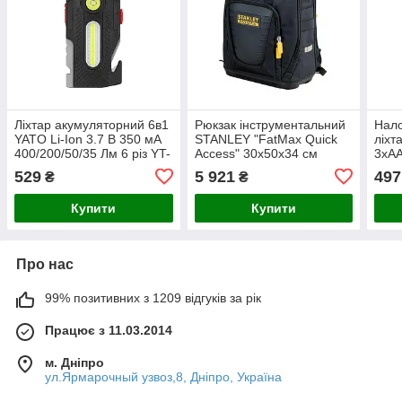
Ліхтар акумуляторний 6в1
Рюкзак інструментальний
Нало
YATO Li-Ion 3.7 В 350 мА
STANLEY "FatMax Quick
ліхт
400/200/50/35 Лм 6 різ YT-
Access" 30х50х34 см
3хА
085609
529
5 921
497
₴
₴
Купити
Купити
Про нас
99% позитивних з 1209 відгуків за рік
Працює з 11.03.2014
м. Дніпро
ул.Ярмарочный узвоз,8, Дніпро, Україна