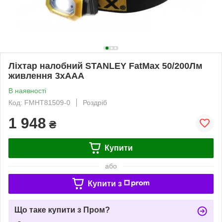
Ліхтар налобний STANLEY FatMax 50/200Лм
живлення 3хААА
В наявності
Код: FMHT81509-0
Роздріб
1 948
₴
Купити
або
Купити з
Що таке купити з Пром?