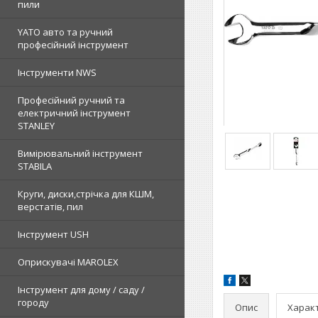
пили
YATO авто та ручний
професійний інструмент
Інструменти NWS
Професійний ручний та
електричний інструмент
STANLEY
Вимірювальний інструмент
STABILA
Круги, диски,стрічка для КШМ,
верстатів, пил
Інструмент USH
Оприскувачі MAROLEX
Інструмент для дому / саду /
городу
Опис
Харак