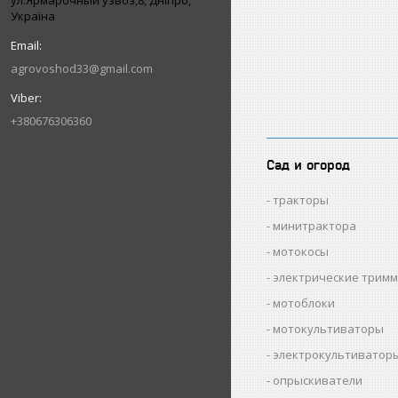
ул.Ярмарочный узвоз,8, Дніпро,
Україна
agrovoshod33@gmail.com
+380676306360
Сад и огород
тракторы
минитрактора
мотокосы
электрические трим
мотоблоки
мотокультиваторы
электрокультиватор
опрыскиватели