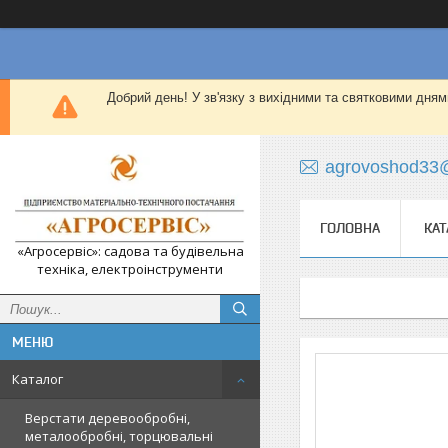
Добрий день! У зв'язку з вихідними та святковими дням
agrovoshod33
ГОЛОВНА
КАТ
«Агросервіс»: садова та будівельна
техніка, електроінструменти
Каталог
Верстати деревообробні,
металообробні, торцювальні