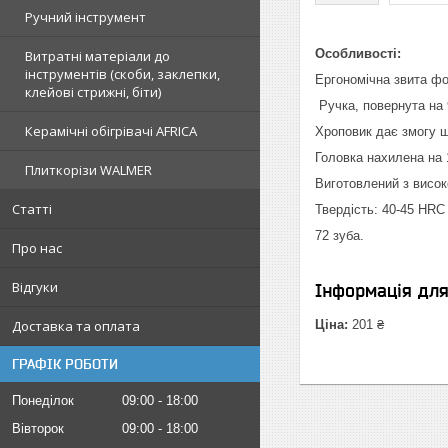
Ручний інструмент
Особливості:
Витратні матеріали до
інструментів (скоби, заклепки,
Ергономічна звита фо
клейові стрижні, біти)
Ручка, повернута на 
Керамічні обігрівачі AFRICA
Хроповик дає змогу 
Головка нахилена на 
Плиткорізи WALMER
Виготовлений з висок
Статті
Твердість: 40-45 HRC
72 зуба.
Про нас
Відгуки
Інформація дл
Ціна:
201 ₴
Доставка та оплата
ГРАФІК РОБОТИ
Понеділок
09:00
18:00
Вівторок
09:00
18:00