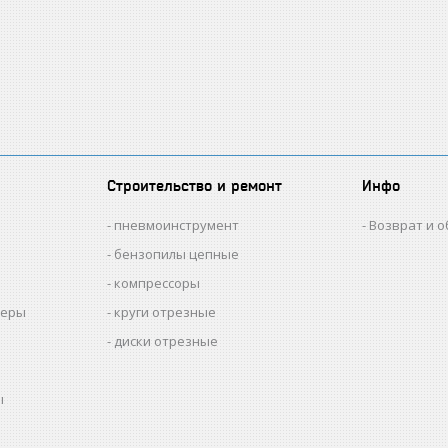
Строительство и ремонт
Инфо
пневмоинструмент
Возврат и 
бензопилы цепные
компрессоры
меры
круги отрезные
диски отрезные
ы