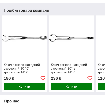
Подібні товари компанії
Ключ ріжково-накидний
Ключ ріжково-накидний
Ключ
скручений 90 °C
скручений 90° з
скру
тріскачкою М12
тріскачкою М17
тріс
186
236
110
₴
₴
Купити
Купити
Про нас