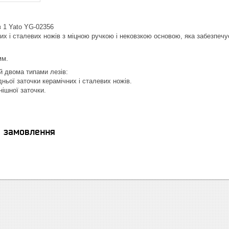
в 1 Yato YG-02356
х і сталевих ножів з міцною ручкою і нековзкою основою, яка забезпечує
мм.
 двома типами лезів:
ньої заточки керамічних і сталевих ножів.
нішної заточки.
я замовлення