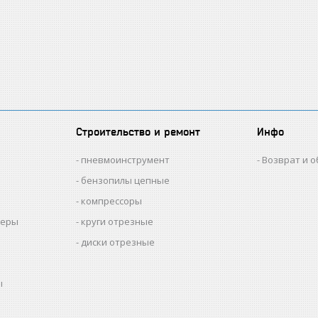
Строительство и ремонт
Инфо
пневмоинструмент
Возврат и 
бензопилы цепные
компрессоры
меры
круги отрезные
диски отрезные
ы