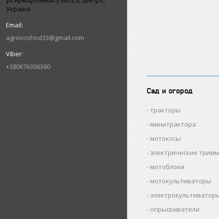
ул.Ярмарочный узвоз,8, Дніпро,
Україна
agrovoshod33@gmail.com
+380676306360
Сад и огород
тракторы
минитрактора
мотокосы
электрические трим
мотоблоки
мотокультиваторы
электрокультиватор
опрыскиватели