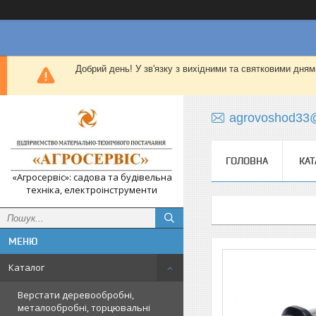
Добрий день! У зв'язку з вихідними та святковими дням
agrovoshod33
ГОЛОВНА
КАТ
«Агросервіс»: садова та будівельна
техніка, електроінструменти
Каталог
Верстати деревообробні,
металообробні, торцювальні