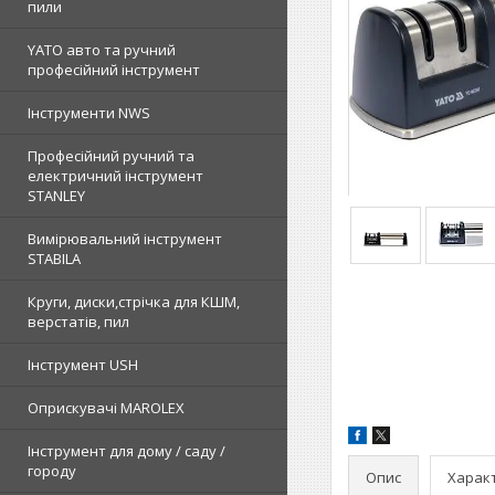
пили
YATO авто та ручний
професійний інструмент
Інструменти NWS
Професійний ручний та
електричний інструмент
STANLEY
Вимірювальний інструмент
STABILA
Круги, диски,стрічка для КШМ,
верстатів, пил
Інструмент USH
Оприскувачі MAROLEX
Інструмент для дому / саду /
городу
Опис
Харак