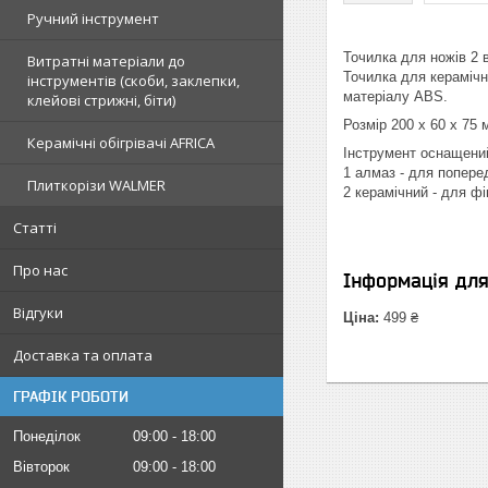
Ручний інструмент
Точилка для ножів 2 
Витратні матеріали до
Точилка для керамічни
інструментів (скоби, заклепки,
матеріалу ABS.
клейові стрижні, біти)
Розмір 200 х 60 х 75 
Керамічні обігрівачі AFRICA
Інструмент оснащений
1 алмаз - для поперед
Плиткорізи WALMER
2 керамічний - для фі
Статті
Про нас
Інформація дл
Відгуки
Ціна:
499 ₴
Доставка та оплата
ГРАФІК РОБОТИ
Понеділок
09:00
18:00
Вівторок
09:00
18:00