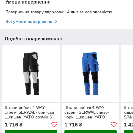
Умови повернення
Повернення товару впродовж 14 днів за домовленістю
Всі умови повернення
Подібні товари компанії
Штани робочі 4-WAY
Штани робочі 4-WAY
Штан
стретч SERWAL чорні-сірі
стрейч SERWAL синьо-
кише
11кишені YATO розмір S
чорні 11кишені YATO
S/M/
— 3XL
розмір S — 3XL
1 716
1 716
1 4
₴
₴