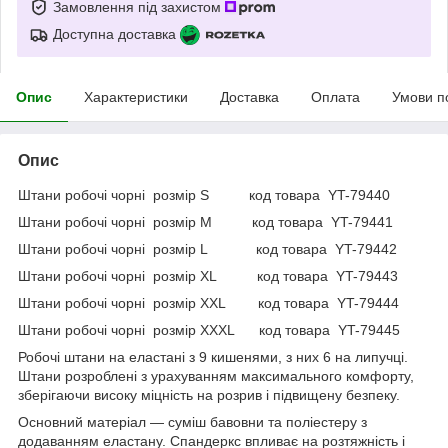
Замовлення під захистом
Доступна доставка
Опис
Характеристики
Доставка
Оплата
Умови п
Опис
Штани робочі чорні розмір S код товара YT-79440
Штани робочі чорні розмір M код товара YT-79441
Штани робочі чорні розмір L код товара YT-79442
Штани робочі чорні розмір XL код товара YT-79443
Штани робочі чорні розмір XXL код товара YT-79444
Штани робочі чорні розмір XXXL код товара YT-79445
Робочі штани на еластані з 9 кишенями, з них 6 на липучці.
Штани розроблені з урахуванням максимального комфорту,
зберігаючи високу міцність на розрив і підвищену безпеку.
Основний матеріал — суміш бавовни та поліестеру з
додаванням еластану. Спандеркс впливає на розтяжність і