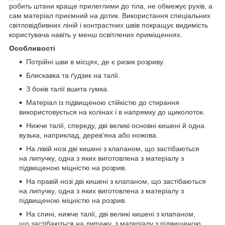
робить штани краще прилеглими до тіла, не обмежує рухів, а
сам матеріал приємний на дотик. Використання спеціальних
світловідбивних ліній і контрастних швів покращує видимість
користувача навіть у менш освітлених приміщеннях.
Особливості
Потрійні шви в місцях, де є ризик розриву.
Блискавка та ґудзик на талії.
З боків талії вшита гумка.
Матеріал із підвищеною стійкістю до стирання
використовується на колінах і в напрямку до щиколоток.
Нижче талії, спереду, дві великі основні кишені й одна
вузька, наприклад, дерев'яна або ножова.
На лівій нозі дві кишені з клапаном, що застібаються
на липучку, одна з яких виготовлена з матеріалу з
підвищеною міцністю на розрив.
На правій нозі дві кишені з клапаном, що застібаються
на липучку, одна з яких виготовлена з матеріалу з
підвищеною міцністю на розрив.
На спині, нижче талії, дві великі кишені з клапаном,
що застібаються на липучку, з матеріалу з підвищеною