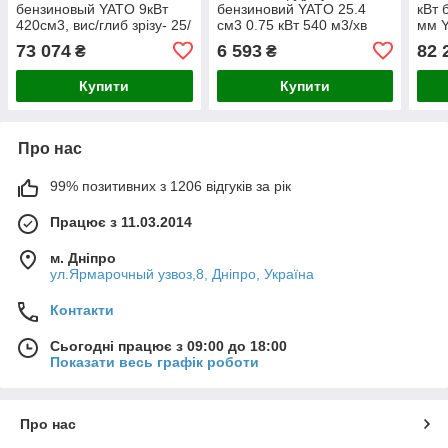
бензиновый YATO 9кВт
бензиновий YATO 25.4
кВт 
420см3, вис/глиб зрізу- 25/
см3 0.75 кВт 540 м3/хв
мм 
17см, бак- 6,5 лYT-86125
збірник 35 л бак 0.45 л YT-
73 074
6 593
82 
₴
₴
85191
Купити
Купити
Про нас
99% позитивних з 1206 відгуків за рік
Працює з 11.03.2014
м. Дніпро
ул.Ярмарочный узвоз,8, Дніпро, Україна
Контакти
Сьогодні працює з 09:00 до 18:00
Показати весь графік роботи
Про нас