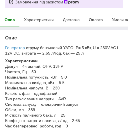
Замовлення під захистом
Опис
Характеристики
Доставка
Оплата
Умови п
Опис
Генератор
струму бензиновий YATO: P= 5 кВт, U = 230V AC і
12V DC, витрата — 2.65 л/год, бак — 25 л
Характеристики
Двигун 4-тактний, OHV, 13HP
Частота, Гц 50
Номінальна потужність, кВт 5,0
Максимальна вихідна, кВт 5.5
Номінальна напруга, В 230
Кількість фаз однофазний
Тип регулювання напруги AVR
Система запуску електричний запуск
Об'єм, мл 389
Місткість паливного бака, л 25
Коефіцієнт витрати палива, л/год 2.65
Час безперервної роботи, год 9