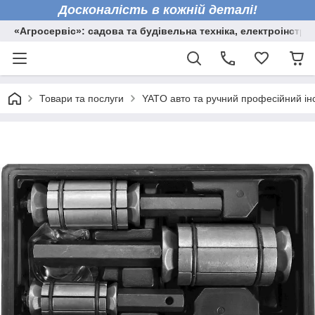
Досконалість в кожній деталі!
«Агросервіс»: садова та будівельна техніка, електроінстру
Товари та послуги
YATO авто та ручний професійний ін