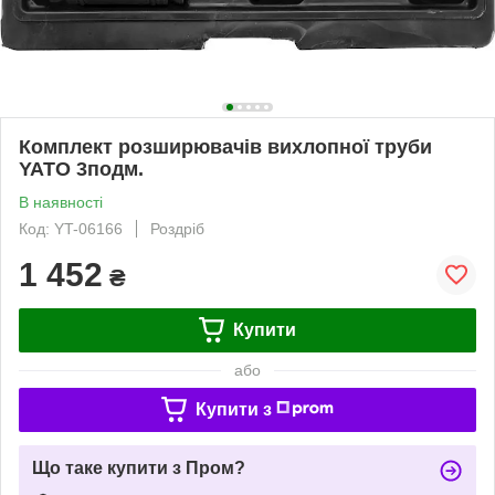
Комплект розширювачів вихлопної труби
YATO 3подм.
В наявності
Код: YT-06166
Роздріб
1 452
₴
Купити
або
Купити з
Що таке купити з Пром?