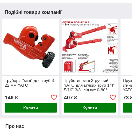
Подібні товари компанії
Труборіз "міні" для труб 3-
Трубогин міні 2-ручний
Пруж
22 мм YATO
YATO для м'яких труб 1/4"
згин
5/16" 3/8" під кут 0-80°
YAT
146
407
73
₴
₴
Купити
Купити
Про нас