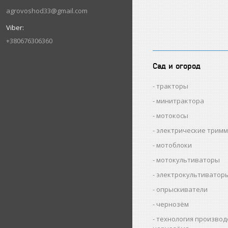
agrovoshod33@gmail.com
+380676306360
Сад и огород
тракторы
минитрактора
мотокосы
электрические трим
мотоблоки
мотокультиваторы
электрокультиватор
опрыскиватели
чернозём
технология производ