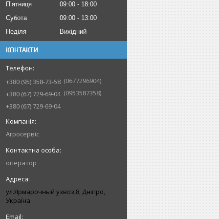
Пʼятниця
09:00
18:00
Субота
09:00
13:00
Неділя
Вихідний
КОНТАКТИ
0677296904
+380 (95) 358-73-58
0953587358
+380 (67) 729-69-04
+380 (67) 729-69-04
Агросервіс
оператор
ул.Ярмарочный узвоз,8, Дніпро,
Україна