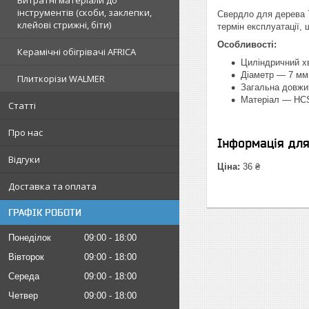
Витратні матеріали до
інструментів (скоби, заклепки,
Свердло для дерева 7
клейові стрижні, біти)
термін експлуатації,
Особливості:
Керамічні обігрівачі AFRICA
Циліндричний х
Діаметр — 7 мм
Плиткорізи WALMER
Загальна довжи
Матеріал — HC
Статті
Про нас
Інформація дл
Відгуки
Ціна:
36 ₴
Доставка та оплата
ГРАФІК РОБОТИ
Понеділок
09:00
18:00
Вівторок
09:00
18:00
Середа
09:00
18:00
Четвер
09:00
18:00