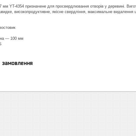
 мм YT-4354 призначене для просвердлювання отворів у деревині. Вигот
 швидке, високопродуктивне, якісне свердління, максимальне видалення 
востовик
на — 100 мм
S
я замовлення