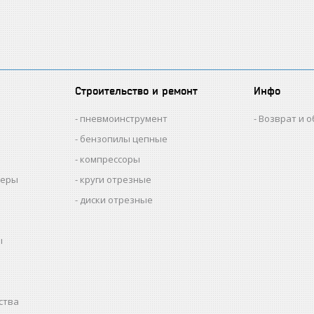
Строительство и ремонт
Инфо
пневмоинструмент
Возврат и 
бензопилы цепные
компрессоры
меры
круги отрезные
диски отрезные
ы
ства