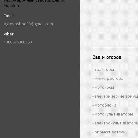
ул.Ярмарочный узвоз,8, Дніпро,
Україна
agrovoshod33@gmail.com
+380676306360
Сад и огород
тракторы
минитрактора
мотокосы
электрические трим
мотоблоки
мотокультиваторы
электрокультиватор
опрыскиватели