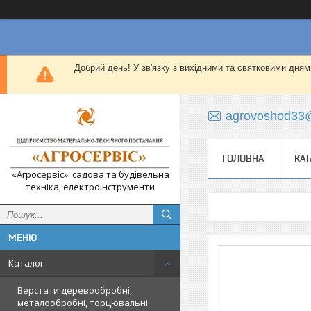
Добрий день! У зв'язку з вихідними та святковими дням
agrovoshod33
ГОЛОВНА
КАТ
«Агросервіс»: садова та будівельна
техніка, електроінструменти
Каталог
Верстати деревообробні,
металообробні, торцювальні