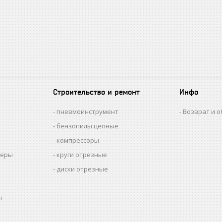
Строительство и ремонт
Инфо
пневмоинструмент
Возврат и 
бензопилы цепные
компрессоры
меры
круги отрезные
диски отрезные
ы