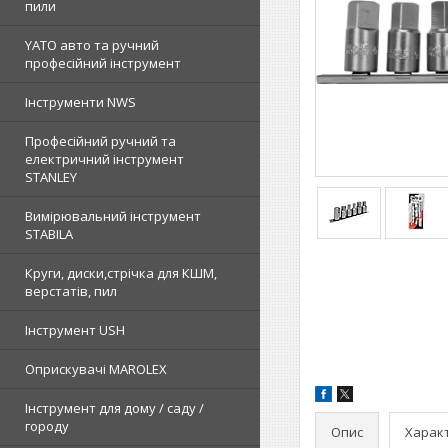
пили
YATO авто та ручний
професійний інструмент
Інструменти NWS
Професійний ручний та
електричний інструмент
STANLEY
Вимірювальний інструмент
STABILA
Круги, диски,стрічка для КШМ,
верстатів, пил
Інструмент USH
Оприскувачі MAROLEX
Інструмент для дому / саду /
городу
Опис
Харак