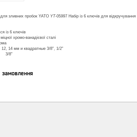
" для зливних пробок YATO
YT
-05997 Набір із 6 ключів для відкручування
ся із 6 ключів
 міцної хромо-ванадієвої сталі
рма
 12, 14 мм и квадратные 3/8", 1/2"
: 3/8"
я замовлення