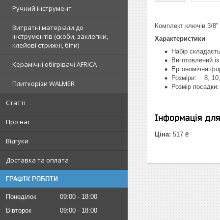
Ручний інструмент
Комплект ключів 3/8
Витратні матеріали до
інструментів (скоби, заклепки,
Характеристики
клейові стрижні, біти)
Набір складаєть
Виготовлений із
Керамічні обігрівачі AFRICA
Ергономічна фо
Розміри: 8, 10,
Плиткорізи WALMER
Розмір посадки
Статті
Інформація дл
Про нас
Ціна:
517 ₴
Відгуки
Доставка та оплата
ГРАФІК РОБОТИ
Понеділок
09:00
18:00
Вівторок
09:00
18:00