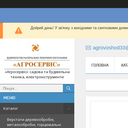
Добрий день! У зв'язку з вихідними та святковими дням
agrovoshod33
ГОЛОВНА
КАТ
«Агросервіс»: садова та будівельна
техніка, електроінструменти
Каталог
Верстати деревообробні,
металообробні, торцювальні