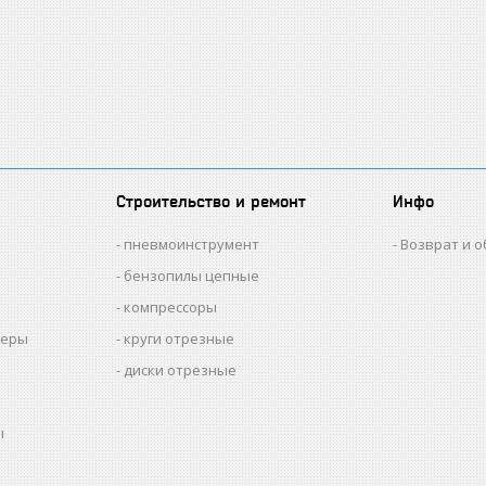
Строительство и ремонт
Инфо
пневмоинструмент
Возврат и 
бензопилы цепные
компрессоры
меры
круги отрезные
диски отрезные
ы