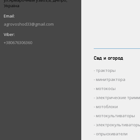
ул.Ярмарочный узвоз,8, Дніпро,
Україна
agrovoshod33@gmail.com
+380676306360
Сад и огород
тракторы
минитрактора
мотокосы
электрические трим
мотоблоки
мотокультиваторы
электрокультиватор
опрыскиватели