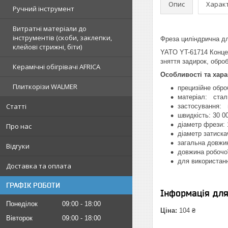
Опис
Харак
Ручний інструмент
Витратні матеріали до
інструментів (скоби, заклепки,
Фреза циліндрична д
клейові стрижні, біти)
YATO YT-61714 Концев
зняття задирок, обро
Керамічні обігрівачі AFRICA
Особливості та хара
Плиткорізи WALMER
прецизійне обро
матеріал: стал
Статті
застосування:
швидкість: 30 0
діаметр фрези:
Про нас
діаметр затиска
загальна довжи
Відгуки
довжина робочої
для використан
Доставка та оплата
ГРАФІК РОБОТИ
Інформація дл
Понеділок
09:00
18:00
Ціна:
104 ₴
Вівторок
09:00
18:00