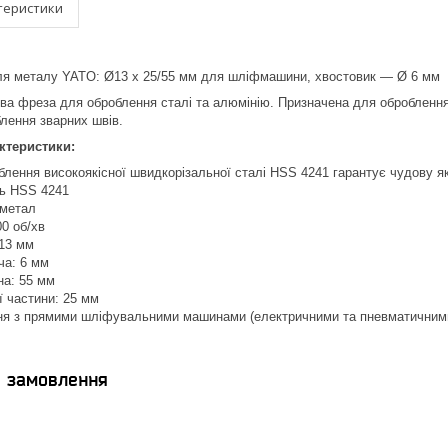
теристики
ля металу YATO: Ø13 x 25/55 мм для шліфмашини, хвостовик — Ø 6 мм
а фреза для оброблення сталі та алюмінію. Призначена для оброблення 
блення зварних швів.
ктеристики:
блення високоякісної швидкорізальної сталі HSS 4241 гарантує чудову як
ь HSS 4241
 метал
00 об/хв
 13 мм
ча: 6 мм
на: 55 мм
 частини: 25 мм
ня з прямими шліфувальними машинами (електричними та пневматичним
я замовлення